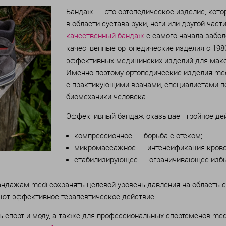
Бандаж — это ортопедическое изделие, кото
в области сустава руки, ноги или другой част
качественный бандаж
с самого начала забол
качественные ортопедические изделия с 1980
эффективных медицинских изделий для мак
Именно поэтому ортопедические изделия me
с практикующими врачами, специалистами по
биомеханики человека.
Эффективный бандаж оказывает тройное дей
компрессионное — борьба с отеком;
микромассажное — интенсификация крово
стабилизирующее — ограничивающее избы
дажам medi сохранять целевой уровень давления на область су
ют эффективное терапевтическое действие.
 спорт и моду, а также для профессиональных спортсменов med