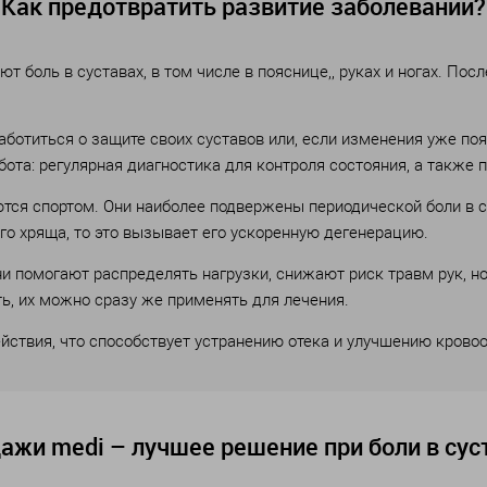
Как предотвратить развитие заболеваний?
 боль в суставах, в том числе в пояснице,, руках и ногах. Посл
ботиться о защите своих суставов или, если изменения уже поя
бота: регулярная диагностика для контроля состояния, а такж
тся спортом. Они наиболее подвержены периодической боли в с
го хряща, то это вызывает его ускоренную дегенерацию.
 помогают распределять нагрузки, снижают риск травм рук, ног
ь, их можно сразу же применять для лечения.
ствия, что способствует устранению отека и улучшению крово
ажи medi – лучшее решение при боли в сус