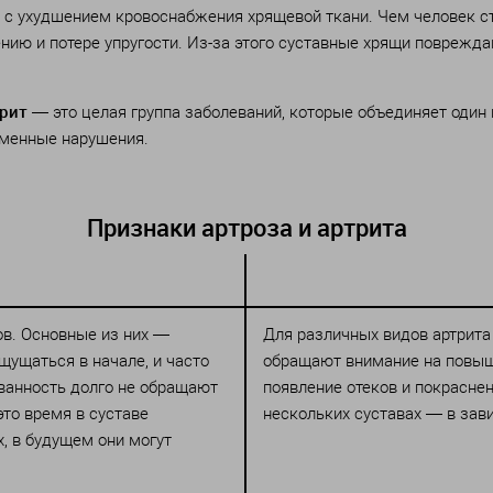
с ухудшением кровоснабжения хрящевой ткани. Чем человек ст
ению и потере упругости. Из-за этого суставные хрящи повреж
рит
— это целая группа заболеваний, которые объединяет один
бменные нарушения.
Признаки артроза и артрита
ов. Основные из них —
Для различных видов артрита
щущаться в начале, и часто
обращают внимание на повыше
ванность долго не обращают
появление отеков и покраснен
это время в суставе
нескольких суставах — в зав
, в будущем они могут