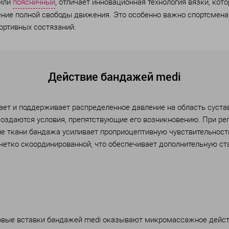
или
поясничный
, отличает инновационная технология вязки, ко
ние полной свободы движения. Это особенно важно спортсменам,
портивных состязаний.
Действие бандажей medi
ет и поддерживает распределенное давление на область сустава
создаются условия, препятствующие его возникновению. При ре
 ткани бандажа усиливает проприоцептивную чувствительность
четко скоординированной, что обеспечивает дополнительную с
вые вставки бандажей medi оказывают микромассажное действ