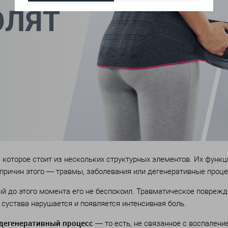
, которое стоит из нескольких структурных элементов. Их фун
причин этого — травмы, заболевания или дегенеративные проц
й до этого момента его не беспокоил. Травматическое поврежде
сустава нарушается и появляется интенсивная боль.
дегенеративный процесс
— то есть, не связанное с воспалени