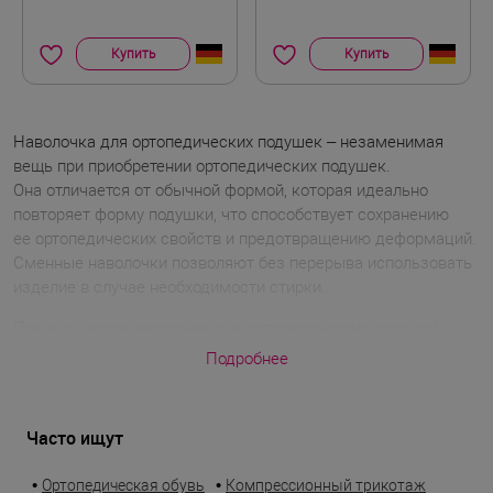
Купить
Купить
Наволочка для ортопедических подушек – незаменимая
вещь при приобретении ортопедических подушек.
Она отличается от обычной формой, которая идеально
повторяет форму подушки, что способствует сохранению
ее ортопедических свойств и предотвращению деформаций.
Сменные наволочки позволяют без перерыва использовать
изделие в случае необходимости стирки.
Преимущества наволочек для ортопедических подушек
из ассортимента интернет-магазина medi:
Подробнее
Крой, соответствующий форме ортопедической подушки.
Застежка-молния – ткань не сползает и не образует
Часто ищут
складок.
Гипоаллергенность – материал не вызывает
•
•
Ортопедическая обувь
Компрессионный трикотаж
раздражения и подходит для чувствительной кожи.