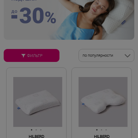
по популярности
ФИЛЬТР
HILBERD
HILBERD