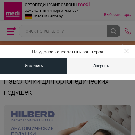
medi
ОРТОПЕДИЧЕСКИЕ САЛОНЫ
официальный интернет-магазин
Выберите город
Made in Germany
Не удалось определить ваш город
Изменить
Закрыть
•
•
Главная страница
Каталог товаров
Ортопедические подушки и ма
Наволочки для ортопедических
подушек