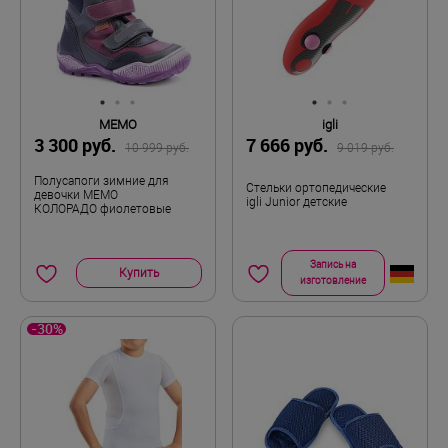
MEMO
igli
3 300 руб.
7 666 руб.
10 999 руб.
9 019 руб.
Полусапоги зимние для
Стельки ортопедические
девочки MEMO
igli Junior детские
КОЛОРАДО фиолетовые
Запись на
Купить
изготовление
-30%