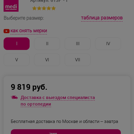
Артикул:
613P - I
таблица размеров
Выберите размер:
как снять мерки
I
II
III
IV
V
VI
VII
9 819 руб.
Доставка с выездом специалиста
по ортопедии
Бесплатная доставка по Москве и области –
завтра