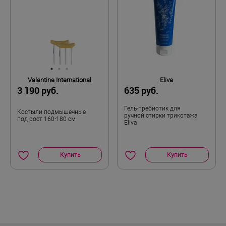
Автор:
Тигран Авшарян
Достоинства:
Valentine International
Eliva
3 190 руб.
635 руб.
сделано как по моей ноге
Общие впечатления:
Гель-пребиотик для
Костыли подмышечные
ручной стирки трикотажа
Консервативное лечение долгое, но
под рост 160-180 см
Eliva
эффективное…. Вылечил в итоге мениск на
80% благодаря бандажу. Носил несколько
недель каждый день, а по факту бандаж
Купить
Купить
остался как новый не растянулся…Дышащий
материал и комфортное давление….