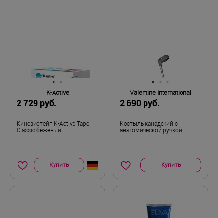
Пористая ткань облегчает многочасовую
I
Размер
носку
Общие впечатления:
Этот бандаж мое спасение от болей в
надколеннике и плюс помогает суставу не
ходить ходуном в период обострения. Ношу
его несколько раз в год, преимущественно в
осенне-зимний период. Компрессионное
K-Active
Valentine International
воздействие снимает отечность и боль,
2 729 руб.
2 690 руб.
сустав начинает сгибаться потихоньку и
получается ходить более менее нормально. В
Кинезиотейп K-Active Tape
Костыль канадский с
самом бандаже вообще комфортно.нога не
Classic бежевый
анатомической ручкой
потеет и не мерзнет, даже согревается.
Здоровая нога у меня холодная, а на которой
бандаж ступня теплая всегда, но в меру, не
Купить
Купить
жарко. Ремни очень в тему, не дают бандажу
съезжать или скатываться. Все продумано
для здоровья людей. спасибо