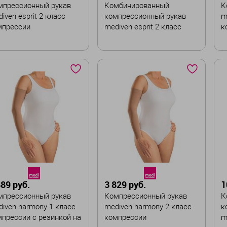
мпрессионный рукав
Комбинированный
К
iven esprit 2 класс
компрессионный рукав
m
мпрессии
mediven esprit 2 класс
к
компрессии
с
ет
Цвет
Ц
змер
Размер
Р
II
III
IV
V
I
II
III
IV
V
ина
Длина
андартная
Удлинённая
Стандартная
Удлинённая
Ш
889 руб.
3 829 руб.
1
В корзину
В корзину
мпрессионный рукав
Компрессионный рукав
К
iven harmony 1 класс
mediven harmony 2 класс
к
прессии с резинкой на
компрессии
m