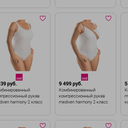
ликоновой основе
к
с
ет
Цвет
Ц
змер
Размер
Р
II
III
IV
V
I
II
III
IV
VI
I
Ширина :
Ш
рина :
Стандартная
ирокая
039 руб.
9 499 руб.
5
В корзину
мбинированный
Комбинированный
К
В корзину
мпрессионный рукав
компрессионный рукав
m
iven harmony 2 класс
mediven harmony 2 класс
к
мпрессии
компрессии с
н
наплечником и ремнем
ет
Цвет
Ц