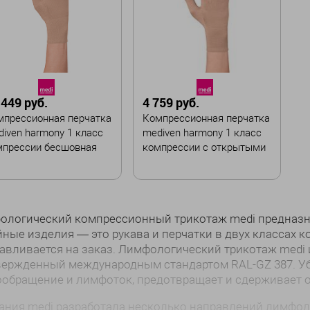
I
V
VI
VII
I
III
IV
VI
VII
рина :
Ширина :
тандартная
Широкая
 449 руб.
4 759 руб.
В корзину
В корзину
мпрессионная перчатка
Компрессионная перчатка
iven harmony 1 класс
mediven harmony 1 класс
мпрессии бесшовная
компрессии с открытыми
пальцами бесшовная
ет
Цвет
ологический компрессионный трикотаж medi предназн
ные изделия — это рукава и перчатки в двух классах 
змер
Размер
авливается на заказ. Лимфологический трикотаж medi
вержденный международным стандартом RAL-GZ 387. У
III
VI
VII
II
III
VII
обращение и лимфоток, предотвращает и сдерживает о
ания medi разработала несколько направлений лимфол