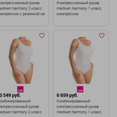
омпрессионный рукав
Компрессионный рукав
ediven harmony 2 класс
mediven harmony 1 класс
омпрессии с резинкой на
компрессии
иликоновой основе
вет
Цвет
азмер
Размер
I
II
III
IV
V
I
II
III
IV
V
VI
VI
VII
ирина :
Ширина :
Стандартная
Стандартная
0 549 руб.
6 659 руб.
омбинированный
Комбинированный
В корзину
В корзину
омпрессионный рукав
компрессионный рукав
ediven harmony 2 класс
mediven harmony 1 класс