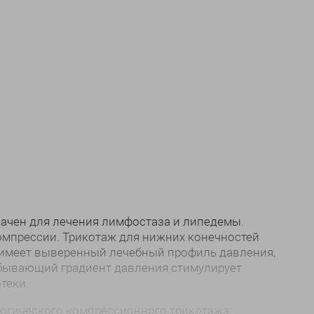
III
IV
VI
VII
II
III
V
VII
В корзину
В корзину
ачен для лечения лимфостаза и липедемы.
компрессии. Трикотаж для нижних конечностей
 имеет выверенный лечебный профиль давления,
бывающий градиент давления стимулирует
теки.
огического компрессионного трикотажа: