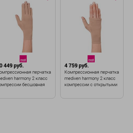
азмер
Размер
I
IV
V
VI
I
II
III
IV
V
ирина :
Ширина :
Широкая
Стандартная
0 449 руб.
4 759 руб.
В корзину
В корзину
омпрессионная перчатка
Компрессионная перчатка
ediven harmony 2 класс
mediven harmony 2 класс
омпрессии бесшовная
компрессии с открытыми
пальцами бесшовная
вет
Цвет
азмер
Размер