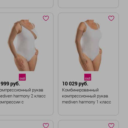
омпрессии с
компрессии
иликоновой резинкой
вет
Цвет
азмер
Размер
I
II
III
IV
V
I
II
III
IV
V
VI
VII
ирина :
Стандартная
Ширина :
Стандартная
 999 руб.
10 029 руб.
В корзину
омпрессионный рукав
Комбинированный
В корзину
ediven harmony 2 класс
компрессионный рукав
омпрессии с
mediven harmony 1 класс
аплечником и ремнем
компрессии с
силиконовой резинкой
вет
Цвет