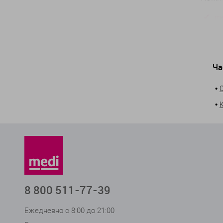
me
me
Преи
Ча
В
п
•
Г
п
•
М
О
Т
И
8 раз
Для 
трико
8 800 511-77-39
с отк
други
Ежедневно с 8:00 до 21:00
услуг