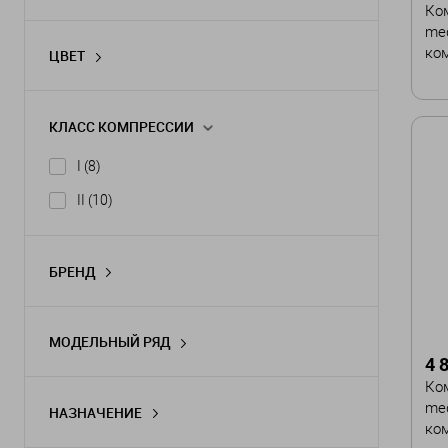
Ко
med
ко
ЦВЕТ
Цв
КЛАСС КОМПРЕССИИ
I
(8)
Ра
II
(10)
I
Дл
БРЕНД
medi
(18)
Ст
МОДЕЛЬНЫЙ РЯД
4 
mediven harmony
(16)
Ко
mediven esprit
(2)
med
НАЗНАЧЕНИЕ
ком
Послеоперационный и