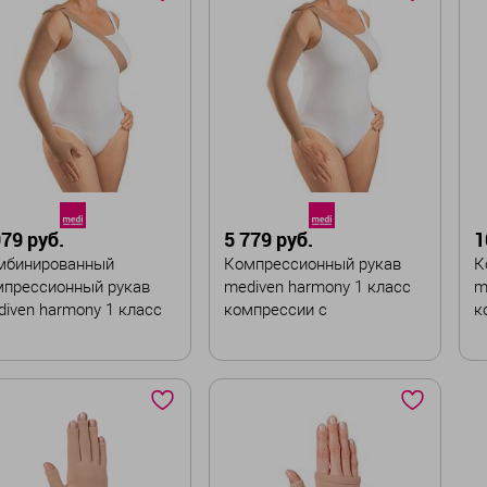
змер
Размер
Р
II
III
IV
V
I
II
III
IV
V
I
VII
Ширина :
Ш
рина :
Широкая
тандартная
979 руб.
5 779 руб.
1
В корзину
мбинированный
Компрессионный рукав
К
В корзину
мпрессионный рукав
mediven harmony 1 класс
m
iven harmony 1 класс
компрессии с
к
мпрессии с
наплечником и ремнем
плечником и ремнем
ет
Цвет
Ц
змер
Размер
Р