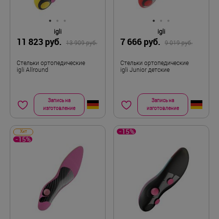
igli
igli
11 823 руб.
7 666 руб.
13 909 руб.
9 019 руб.
Стельки ортопедические
Стельки ортопедические
igli Allround
igli Junior детские
Запись на
Запись на
изготовление
изготовление
-15%
Хит
-15%