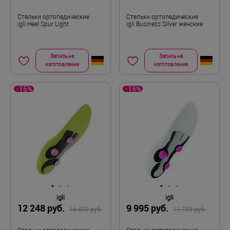
Стельки ортопедические
Стельки ортопедические
igli Heel Spur Light
igli Business Silver женские
Запись на
Запись на
изготовление
изготовление
-15%
-15%
igli
igli
12 248 руб.
9 995 руб.
14 409 руб.
11 759 руб.