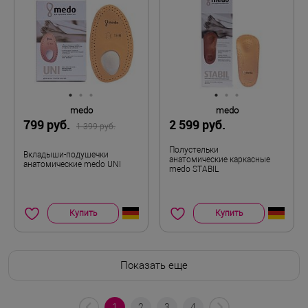
medo
medo
799 руб.
2 599 руб.
1 399 руб.
Полустельки
Вкладыши-подушечки
анатомические каркасные
анатомические medo UNI
medo STABIL
Купить
Купить
Показать еще
1
2
3
4