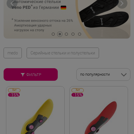
medo
Серийные стельки и полустельки
по популярности
ФИЛЬТР
Хит
Хит
-15%
-15%