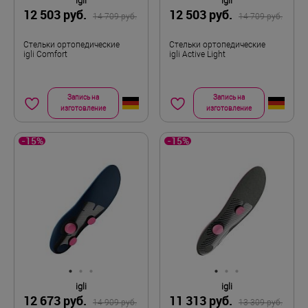
igli
igli
12 503 руб.
12 503 руб.
14 709 руб.
14 709 руб.
Стельки ортопедические
Стельки ортопедические
igli Comfort
igli Active Light
Запись на
Запись на
изготовление
изготовление
-15%
-15%
igli
igli
12 673 руб.
11 313 руб.
14 909 руб.
13 309 руб.