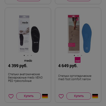
medo
4 399 руб.
4 649 руб.
Стельки анатомические
Стельки ортопедические
бескаркасные medo VENO
medi foot comfort narrow
PED трёхслойные
Купить
Купить