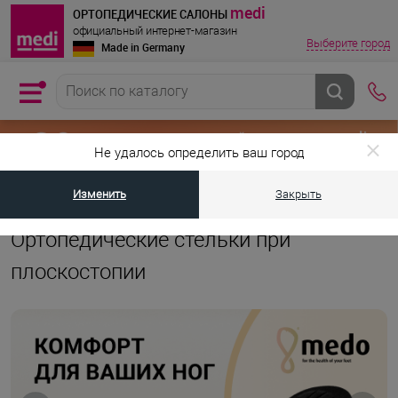
medi
ОРТОПЕДИЧЕСКИЕ САЛОНЫ
официальный интернет-магазин
Выберите город
Made in Germany
Не удалось определить ваш город
Изменить
Закрыть
•
•
Главная страница
Каталог товаров
Ортопедические стельки при п
Ортопедические стельки при
плоскостопии