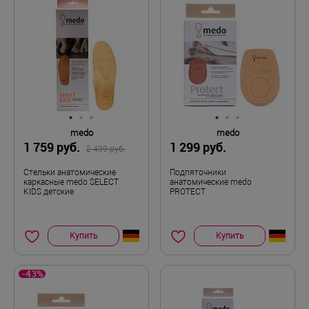
medo
medo
1 759 руб.
1 299 руб.
2 499 руб.
Стельки анатомические
Подпяточники
каркасные medo SELECT
анатомические medo
KIDS детские
PROTECT
Купить
Купить
-43%