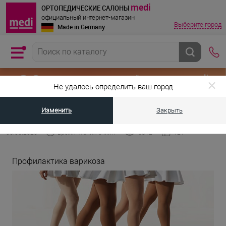
medi
ОРТОПЕДИЧЕСКИЕ САЛОНЫ
официальный интернет-магазин
Выберите город
Made in Germany
Не удалось определить ваш город
Изменить
Закрыть
•
•
Главная страница
Энциклопедия medi
Профилактика варикоза
05.05.2026
Время чтения 3 мин
6812
121
Профилактика варикоза