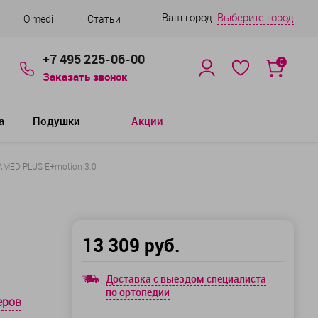
Ваш город:
Выберите город
О medi
Статьи
+7 495 225-06-00
0
Заказать звонок
а
Подушки
Акции
MED PLUS E+motion 3.0
13 309 руб.
Доставка с выездом специалиста
по ортопедии
еров