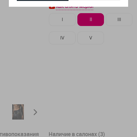
как снять мерки
I
II
III
IV
V
отивопоказания
Наличие в салонах (3)