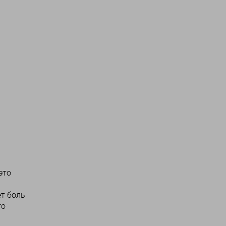
это
ет боль
го