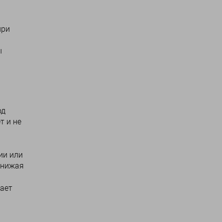
при
ы
од
т и не
ии или
снижая
ает