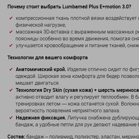
Почему стоит выбрать Lumbamed Plus E+motion 3.0?
компрессионная ткань плотной вязки воздействует
физической нагрузке;
массажная 3D‑вставка с выраженным массажных р
поясницы особенно во время движения, помогая сня
улучшается кровообращение и питание тканей, снижа
Технологии для вашего комфорта
Анатомический крой.
Изделие отлично сидит по фиг
одеждой. Широкая зона комфорта для бедер позволя
мешает двигаться.
Технология Dry Skin (сухая кожа) + шерсть мериноса
активно отводит влагу и регулирует теплообмен. В
тренировках летом — кожа останется сухой. Волок
вероятность появления неприятного запаха.
Надежная фиксация.
Липучка снабжена дублирующи
бандаж, а удобные петли для рук делают надевание
Состав:
бандаж – полиамид, полиэстер, эластан, мерино