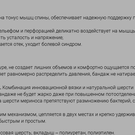
 на тонус мышц спины, обеспечивает надежную поддержку 
ельефом и перфорацией деликатно воздействует на мышц
ть усталость и напряжение;
ется отек, уходит болевой синдром.
уре, не создает лишних объемов и комфортно ощущается п
ет равномерно распределить давления, бандаж не натирае
.
Комбинация инновационной вязки и натуральной шерсти
 бандаже не будет жарко даже при повышенном потоотделен
на шерсти мериноса препятствуют размножению бактерий, 
м механизмом, цепляется в двух местах и крепко удержив
 быстрым и простым.
совая шерсть; вкладыш – полиуретан, полиэтилен.