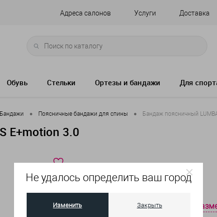
Адреса салонов
Услуги
Доставка
Обувь
Стельки
Ортезы и бандажи
Для спорт
•
•
Бандажи
Поясничные бандажи для спины
Бандаж поясничный LUMBA
 E+motion 3.0
Артикул:
669E - II - 6
Не удалось определить ваш город
Изменить
Закрыть
таблица разм
Выберите размер: