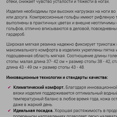
отеки, снижает чувство усталости и тяжести в ногах.
Изделия необходимы при высоких нагрузках на ноги во
или досуга. Компрессионные гольфы имеют рифленую т
выполнены в практичных цветах и внешне неотличимы
гольфов, отлично вписываются в деловой, повседневны
гардероб.
Широкая мягкая резинка надежно фиксирует трикотаж н
максимального комфорта в изделиях укреплены пятка и
подошвенная область мягкая. Соотношение длины голе
стопы: малая длина 37- 42 см = размер стопы 38 - 42, с
длина 43 - 49 см = размер стопы 43 - 48.
Инновационные технологии и стандарты качества:
Климатический комфорт.
Благодаря инновационной
вязки изделия поддерживается оптимальный водны
температурный баланс в любое время года, кожа ос
даже в жаркий день.
Идеальная посадка.
Хорошая растяжимость в прод
поперечном направлениях позволяет легко надевать