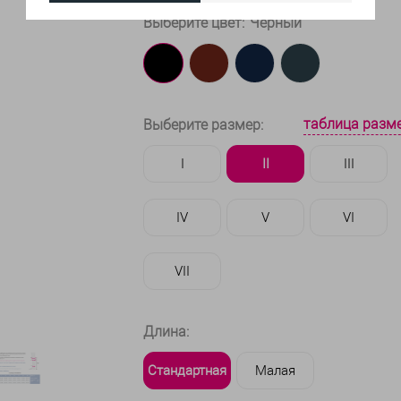
Выберите цвет:
Чёрный
таблица разм
Выберите размер:
I
II
III
IV
V
VI
VII
Длина:
Стандартная
Малая