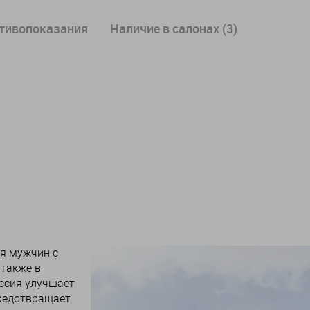
отивопоказания
Наличие в салонах (3)
ля мужчин с
 также в
ссия улучшает
предотвращает