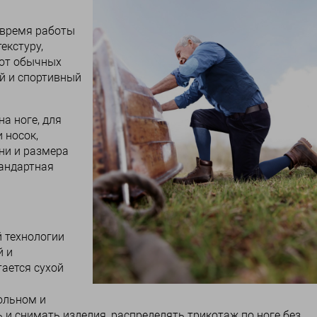
 время работы
екстуру,
 от обычных
й и спортивный
а ноге, для
 носок,
ни и размера
тандартная
 технологии
й и
тается сухой
ольном и
 и снимать изделия, распределять трикотаж по ноге без