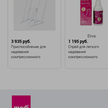
Eliva
3 935 руб.
1 195 руб.
Приспособление для
Cпрей для легкого
надевания
надевания
компрессионного
компрессионного
трикотажа - увеличенный
трикотажа ELIVA
В корзину
В корзину