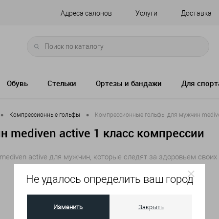
Адреса салонов
Услуги
Доставка
Обувь
Стельки
Ортезы и бандажи
Для спорт
•
•
Компрессионные гольфы
Компрессионные гольфы для мужчин mediven
mediven active 1 класс компрессии
ediven active для мужчин, которые следят за здоровьем своих
Не удалось определить ваш город
Артикул:
3540 - II - 5
Изменить
Закрыть