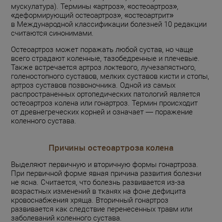
мускулатура). Термины «артроз», «остеоартроз»,
«деформирующий остеоартроз», «остеоартрит»
в Международной классификации болезней 10 редакции
считаются синонимами.
Остеоартроз может поражать любой сустав, но чаще
всего страдают коленные, тазобедренные и плечевые.
Также встречается артроз локтевого, лучезапястного,
голеностопного суставов, мелких суставов кисти и стопы,
артроз суставов позвоночника. Одной из самых
распространенных ортопедических патологий является
остеоартроз колена или гонартроз. Термин происходит
от древнегреческих корней и означает — поражение
коленного сустава.
Причины остеоартроза колена
Выделяют первичную и вторичную формы гонартроза.
При первичной форме явная причина развития болезни
не ясна. Считается, что болезнь развивается из-за
возрастных изменений в тканях на фоне дефицита
кровоснабжения хряща. Вторичный гонартроз
развивается как следствие перенесенных травм или
заболеваний коленного сустава.