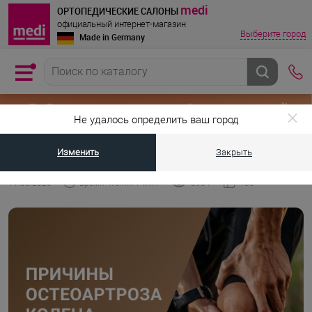
medi
ОРТОПЕДИЧЕСКИЕ САЛОНЫ
официальный интернет-магазин
Выберите город
Made in Germany
Не удалось определить ваш город
Изменить
Закрыть
•
•
Главная страница
Энциклопедия medi
Остеоартроз (гонартроз) кол
11.06.2026
Время чтения 7 мин
3934
185