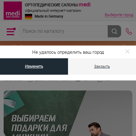
medi
ОРТОПЕДИЧЕСКИЕ САЛОНЫ
официальный интернет-магазин
Выберите город
Made in Germany
Не удалось определить ваш город
Изменить
Закрыть
•
•
Главная страница
Энциклопедия medi
Что подарить мужчине на 2
02.06.2026
Время чтения 4 мин
981
136