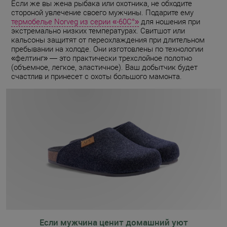
Если же вы жена рыбака или охотника, не обходите
стороной увлечение своего мужчины. Подарите ему
термобелье Norveg из серии «-60С°»
для ношения при
экстремально низких температурах. Свитшот или
кальсоны защитят от переохлаждения при длительном
пребывании на холоде. Они изготовлены по технологии
«фелтинг» — это практически трехслойное полотно
(объемное, легкое, эластичное). Ваш добытчик будет
счастлив и принесет с охоты большого мамонта.
Если мужчина ценит домашний уют