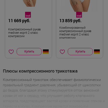
11 669 руб.
13 859 руб.
Комбинированный
Компрессионный рукав
компрессионный рукав
mediven esprit 2 класс
mediven esprit 2 класс
компрессии
компрессии
Купить
Купить
Плюсы компрессионного трикотажа
Компрессионный трикотаж обеспечивает физиологически
правильный градиент давления, убывающий от щиколотки
до бедра, благодаря этому стимулируется отток венозной
крови от ног к сердцу, что улучшает работу клапанного
аппарата, предотвращает застой крови и появление отеков и
тяжести в ногах. Компрессия является прекрасной