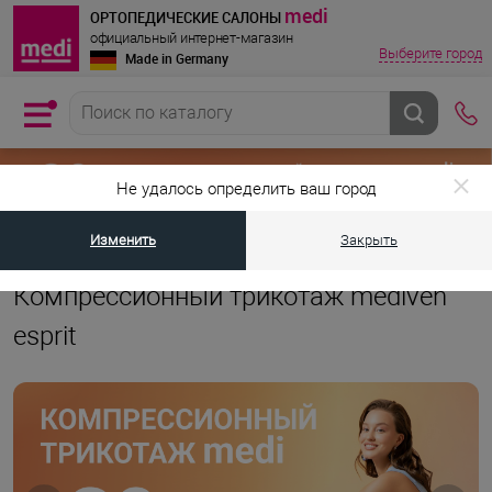
medi
ОРТОПЕДИЧЕСКИЕ САЛОНЫ
официальный интернет-магазин
Выберите город
Made in Germany
Не удалось определить ваш город
Изменить
Закрыть
•
•
•
Главная страница
Каталог товаров
Компрессионный трикотаж
Компрессионный трикотаж mediven
esprit