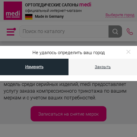
medi
ОРТОПЕДИЧЕСКИЕ САЛОНЫ
официальный интернет-магазин
Выберите город
Made in Germany
•
•
Главная страница
Услуги
Индивидуальный компрессионный трик
Не удалось определить ваш город
Индивидуальный компрессионный трикотаж
Изменить
Закрыть
Если вы хотите получить уникальную модель
трикотажа или у вас нет возможности подобрать
модель среди серийных изделий, medi предоставляет
услугу заказа компрессионного трикотажа по вашим
меркам и с учетом ваших потребностей.
Записаться на снятие мерок