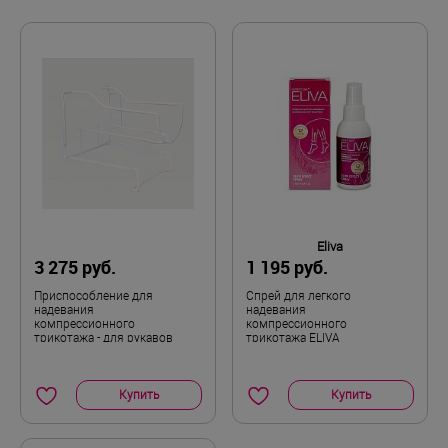
индивидуальная непереносимость материала;
Подходит на правую и левую
Сторона
нарушение чувствительности.
кисть
Достоинства:
Очень хорошая компрессия, спасает)
Штука
Комплектность
Общие впечатления:
V
Размер
То, что так давно искала. Однозначно надо
брать!
Eliva
3 275 руб.
1 195 руб.
Приспособление для
Cпрей для легкого
надевания
надевания
компрессионного
компрессионного
трикотажа - для рукавов
трикотажа ELIVA
Купить
Купить