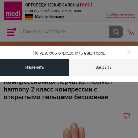
medi
ОРТОПЕДИЧЕСКИЕ САЛОНЫ
официальный интернет-магазин
Выберите город
Made in Germany
Не удалось определить ваш город
Изменить
Закрыть
•
•
•
Главная страница
Каталог товаров
Компрессионный трикотаж
Компрессионная перчатка mediven
harmony 2 класс компрессии с
открытыми пальцами бесшовная