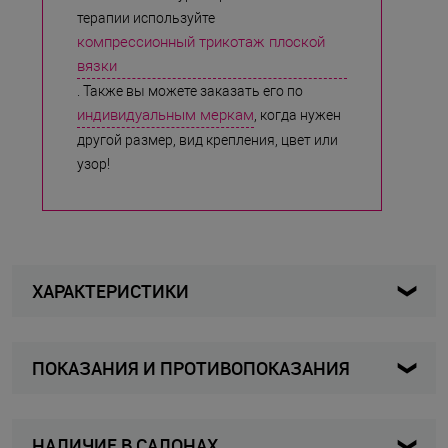
терапии используйте
компрессионный трикотаж плоской
вязки
. Также вы можете заказать его по
индивидуальным меркам
, когда нужен
другой размер, вид крепления, цвет или
узор!
ХАРАКТЕРИСТИКИ
ПОКАЗАНИЯ И ПРОТИВОПОКАЗАНИЯ
760HSL - II - 7
Артикул
Показания к применению
Женщины / Мужчины
Для кого
НАЛИЧИЕ В САЛОНАХ
профилактика развития лимфатического отека