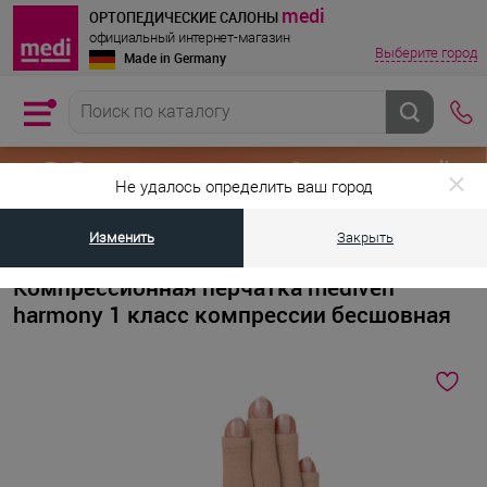
medi
ОРТОПЕДИЧЕСКИЕ САЛОНЫ
официальный интернет-магазин
Выберите город
Made in Germany
Не удалось определить ваш город
Изменить
Закрыть
•
•
•
Главная страница
Каталог товаров
Компрессионный трикотаж
Компрессионная перчатка mediven
harmony 1 класс компрессии бесшовная