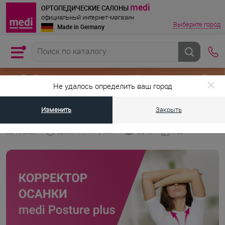
medi
ОРТОПЕДИЧЕСКИЕ САЛОНЫ
официальный интернет-магазин
Выберите город
Made in Germany
Не удалось определить ваш город
Изменить
Закрыть
•
•
Главная страница
Энциклопедия medi
Как поможет исправить осан
08.10.2024
Время чтения 6 мин
3213
152