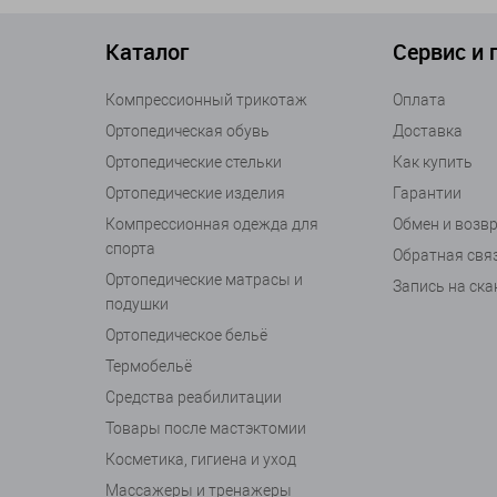
иликоновая резинка по верхнему краю фиксирует рукав,
ьзование рукава medi эффективно предотвращает разв
Каталог
Сервис и
тия. Компрессия оказывает эффект микромассажа, сни
итканевое давление, что уменьшает выход жидкости из
Компрессионный трикотаж
Оплата
тное всасывание жидкости в кровеносные сосуды.
Ортопедическая обувь
Доставка
циальном интернет-магазине компании medi большой 
Ортопедические стельки
Как купить
одимо подобрать по размеру — с учетом окружности р
Ортопедические изделия
Гарантии
фицирован, на него действует гарантия. Компрессион
Компрессионная одежда для
Обмен и возв
чувствие и избежать послеоперационных осложнений.
спорта
Обратная свя
Ортопедические матрасы и
Запись на ск
подушки
Ортопедическое бельё
Термобельё
Средства реабилитации
Товары после мастэктомии
Косметика, гигиена и уход
Массажеры и тренажеры