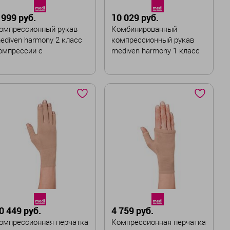
Стандартная
 999 руб.
10 029 руб.
В корзину
омпрессионный рукав
Комбинированный
В корзину
ediven harmony 2 класс
компрессионный рукав
омпрессии с
mediven harmony 1 класс
аплечником и ремнем
компрессии с
силиконовой резинкой
вет
Цвет
азмер
Размер
I
III
IV
V
VI
I
II
III
IV
V
ирина :
Ширина :
Широкая
Стандартная
0 449 руб.
4 759 руб.
В корзину
В корзину
омпрессионная перчатка
Компрессионная перчатка