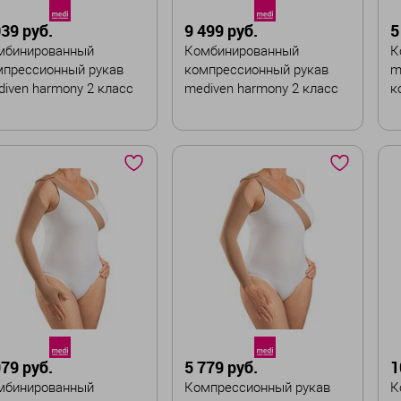
ирокая
Стандартная
039 руб.
9 499 руб.
5
мбинированный
Комбинированный
К
В корзину
В корзину
мпрессионный рукав
компрессионный рукав
m
iven harmony 2 класс
mediven harmony 2 класс
к
мпрессии
компрессии с
н
наплечником и ремнем
ет
Цвет
Ц
змер
Размер
Р
II
III
IV
V
I
II
III
IV
V
I
VII
Ширина :
Ш
рина :
Широкая
тандартная
979 руб.
5 779 руб.
1
В корзину
мбинированный
Компрессионный рукав
К
В корзину