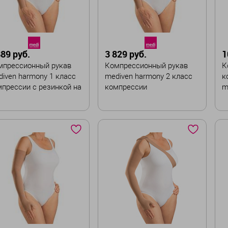
ина
Длина
андартная
Удлинённая
Стандартная
Удлинённая
Ш
889 руб.
3 829 руб.
1
В корзину
В корзину
мпрессионный рукав
Компрессионный рукав
К
iven harmony 1 класс
mediven harmony 2 класс
к
прессии с резинкой на
компрессии
m
ликоновой основе
к
с
ет
Цвет
Ц
змер
Размер
Р
II
III
IV
V
I
II
III
IV
V
I
VI
Ш
рина :
Ширина :