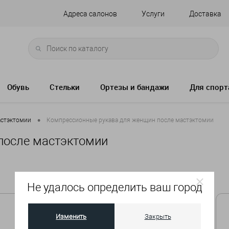
Адреса салонов
Услуги
Доставка
Обувь
Стельки
Ортезы и бандажи
Для спорт
•
астэктомии
Компрессионные рукава для женщин после мастэктомии
после мастэктомии
Не удалось определить ваш город
Изменить
Закрыть