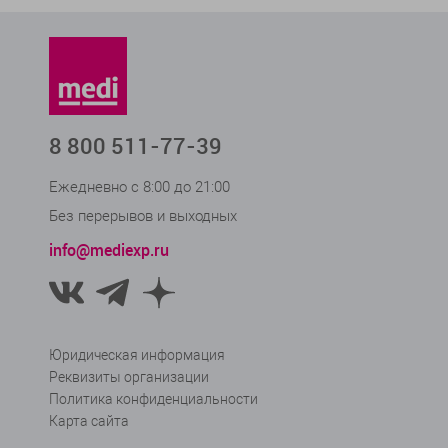
с
Испол
разви
внутр
обра
8 800 511-77-39
В офи
необх
Ежедневно с 8:00 до 21:00
серти
само
Без перерывов и выходных
info@mediexp.ru
Юридическая информация
Реквизиты организации
Политика конфиденциальности
Карта сайта