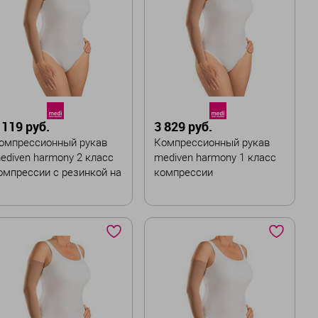
 119 руб.
3 829 руб.
омпрессионный рукав
Компрессионный рукав
ediven harmony 2 класс
mediven harmony 1 класс
омпрессии с резинкой на
компрессии
иликоновой основе
вет
Цвет
азмер
Размер
I
II
III
IV
V
I
II
III
IV
V