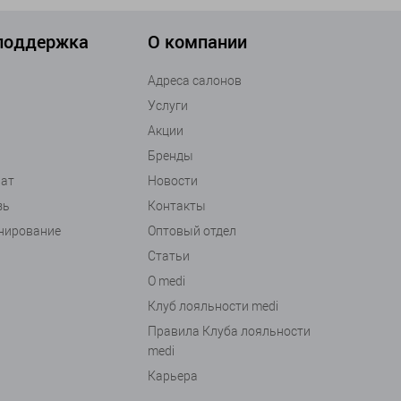
 защищает от сползания.
итие лимфедемы, не допуская ее повторного
 поддержка
О компании
жает лимфатический отток от руки, повышает
 сосудистого русла в мягкие ткани и увеличивает
Адреса салонов
Услуги
выбор компрессионного белья для женщин. Его
Акции
уки и общей длины изделия. Трикотаж
Бренды
ный рукав поможет быстрее восстановить хорошее
рат
Новости
зь
Контакты
анирование
Оптовый отдел
Статьи
О medi
Клуб лояльности medi
Правила Клуба лояльности
medi
Карьера