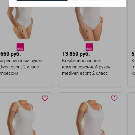
 669 руб.
13 859 руб.
5
мпрессионный рукав
Комбинированный
К
iven esprit 2 класс
компрессионный рукав
m
мпрессии
mediven esprit 2 класс
к
компрессии
с
ет
Цвет
Ц
змер
Размер
Р
II
III
IV
V
I
II
III
IV
V