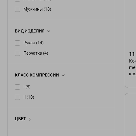
Мужчины
(18)
ВИД ИЗДЕЛИЯ
Рукав
(14)
11
Перчатка
(4)
Ко
med
ко
КЛАСС КОМПРЕССИИ
I
(8)
Цв
II
(10)
Ра
ЦВЕТ
I