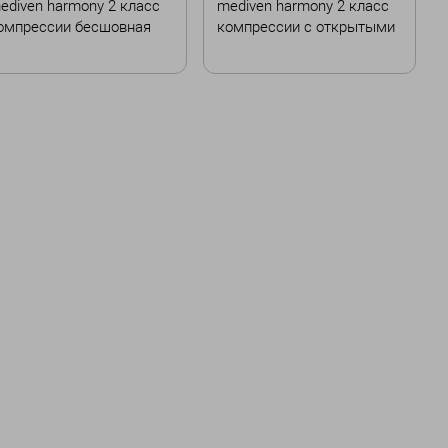
ediven harmony 2 класс
mediven harmony 2 класс
омпрессии бесшовная
компрессии с открытыми
пальцами бесшовная
вет
Цвет
азмер
Размер
II
III
IV
VI
VII
II
III
V
VII
В корзину
В корзину