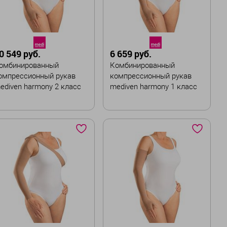
VI
VI
VII
ирина :
Ширина :
Стандартная
Стандартная
0 549 руб.
6 659 руб.
омбинированный
Комбинированный
В корзину
В корзину
омпрессионный рукав
компрессионный рукав
ediven harmony 2 класс
mediven harmony 1 класс
омпрессии с
компрессии
иликоновой резинкой
вет
Цвет
азмер
Размер
I
II
III
IV
V
I
II
III
IV
V
VI
VII
ирина :
Стандартная
Ширина :