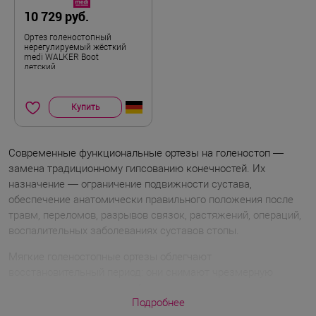
10 729 руб.
Ортез голеностопный
нерегулируемый жёсткий
medi WALKER Boot
детский
Купить
Современные функциональные ортезы на голеностоп —
замена традиционному гипсованию конечностей. Их
назначение — ограничение подвижности сустава,
обеспечение анатомически правильного положения после
травм, переломов, разрывов связок, растяжений, операций,
воспалительных заболеваниях суставов стопы.
Мягкие голеностопные ортезы облегчают
восстановительный период: они снимают чрезмерную
нагрузку, корректируют работу сустава, помогают
Подробнее
заниматься спортом и физкультурой без угрозы вторичного