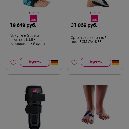
19 649 руб.
31 069 руб.
Модульный ортез
Ортез голеностопный
Levamed stabili-tri на
medi ROM WALKER
голеностопный сустав
Купить
Купить