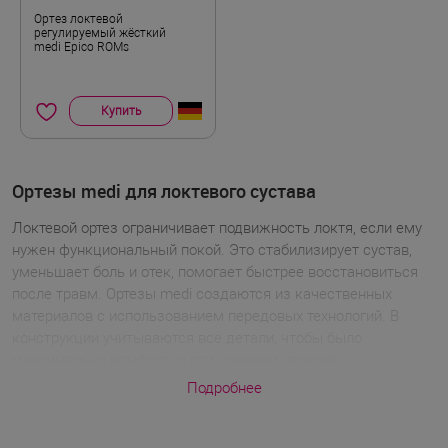
Ортез локтевой
регулируемый жёсткий
medi Epico ROMs
Купить
Ортезы medi для локтевого сустава
Локтевой ортез ограничивает подвижность локтя, если ему
нужен функциональный покой. Это стабилизирует сустав,
уменьшает боль и отек, помогает быстрее восстановиться
после травм. Ортезы medi создаются из качественных
материалов с использованием передовых технологий. В
конструкции учитываются все детали, чтобы было
максимально комфортно при ношении изделия.
Подробнее
Жесткие ортезы с регулируемым шарниром используются в
восстановительный период после операций,
эндопротезирования, при хирургическом лечении разрывов