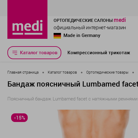
medi
ОРТОПЕДИЧЕСКИЕ САЛОНЫ
официальный интернет-магазин
Made in Germany
Каталог товаров
Компрессионный трикотаж
•
•
•
Главная страница
Каталог товаров
Ортопедические товары
Бандаж поясничный Lumbamed face
Поясничный бандаж Lumbamed facet с натяжными ремнями д
-15%