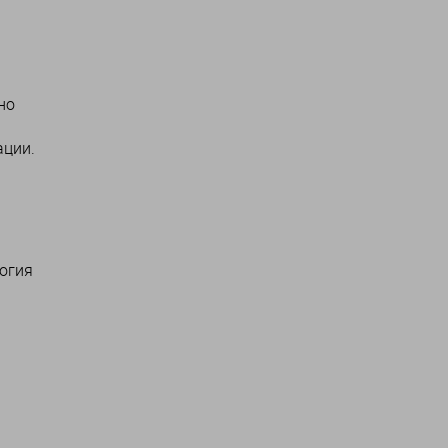
но
ации.
огия