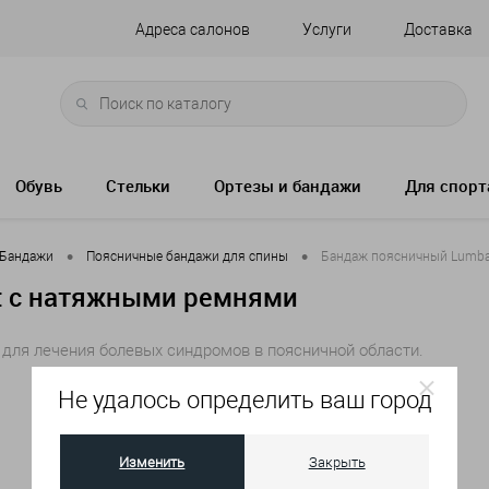
Адреса салонов
Услуги
Доставка
Обувь
Стельки
Ортезы и бандажи
Для спорт
•
•
Бандажи
Поясничные бандажи для спины
Бандаж поясничный Lumba
t с натяжными ремнями
ля лечения болевых синдромов в поясничной области.
Не удалось определить ваш город
Артикул:
654 - II
Изменить
Закрыть