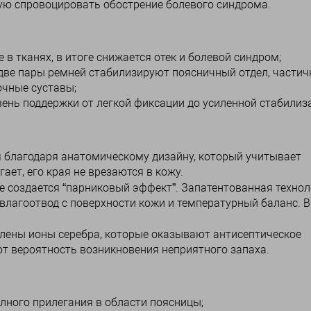
ю спровоцировать обострение болевого синдрома.
 тканях, в итоге снижается отек и болевой синдром;
две пары ремней стабилизируют поясничный отдел, частич
очные суставы;
ень поддержки от легкой фиксации до усиленной стабилиз
 благодаря анатомическому дизайну, который учитывает
ет, его края не врезаются в кожу.
е создается “парниковый эффект”. Запатентованная технол
влагоотвод с поверхности кожи и температурный баланс. В
лены ионы серебра, которые оказывают антисептическое
т вероятность возникновения неприятного запаха.
лного прилегания в области поясницы;