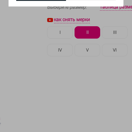
таблица разм
Выберите размер:
как снять мерки
I
II
III
IV
V
VI