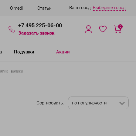
Ваш город:
Выберите город
О medi
Статьи
+7 495 225-06-00
0
Заказать звонок
а
Подушки
Акции
япко - валики
Сортировать:
по популярности