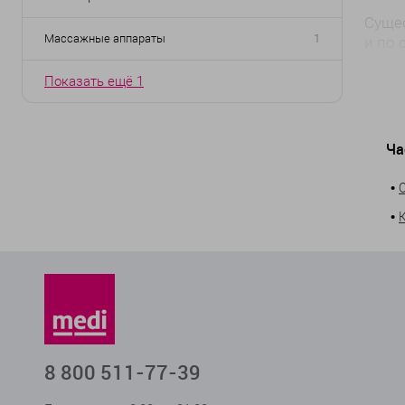
Сущес
Массажные аппараты
1
и по 
Ун
Показать ещё 1
Ап
Коври
Ча
под с
и улу
•
Валик
•
Они 
Неско
потре
магаз
8 800 511-77-39