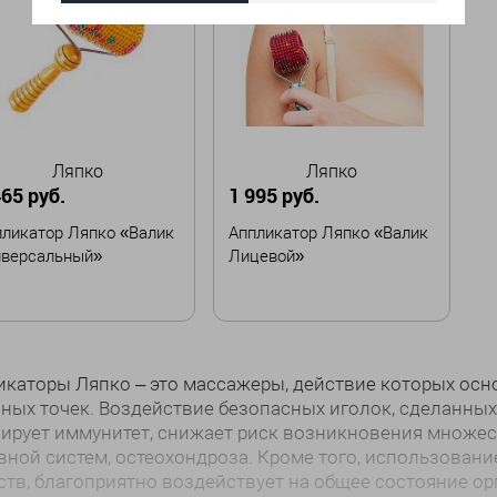
Ляпко
Ляпко
465 руб.
1 995 руб.
пликатор Ляпко «Валик
Аппликатор Ляпко «Валик
иверсальный»
Лицевой»
Забронировать
В корзину
каторы Ляпко – это массажеры, действие которых осн
ных точек. Воздействие безопасных иголок, сделанных и
ирует иммунитет, снижает риск возникновения множес
вной систем, остеохондроза. Кроме того, использован
тв, благоприятно воздействует на общее состояние ор