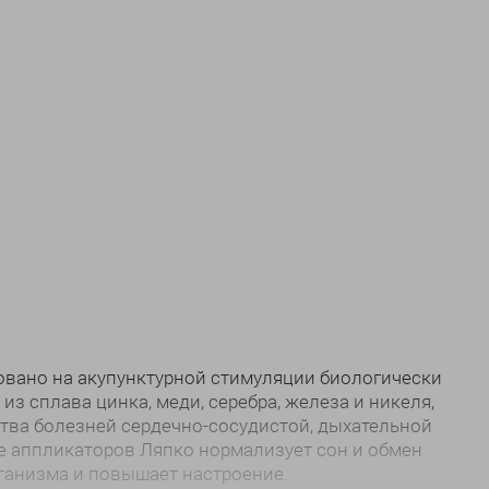
овано на акупунктурной стимуляции биологически
з сплава цинка, меди, серебра, железа и никеля,
тва болезней сердечно-сосудистой, дыхательной
ие аппликаторов Ляпко нормализует сон и обмен
ганизма и повышает настроение.