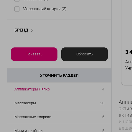
Массажный коврик
(2)
БРЕНД
Ляпко
(2)
3 
Показать
Сбросить
Ап
Ун
УТОЧНИТЬ РАЗДЕЛ
Аппликаторы Ляпко
4
Аппли
Массажеры
20
актив
актив
Массажные коврики
6
и нер
вещес
Мячи и фитболы
5