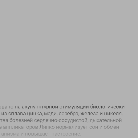
овано на акупунктурной стимуляции биологически
з сплава цинка, меди, серебра, железа и никеля,
тва болезней сердечно-сосудистой, дыхательной
ие аппликаторов Ляпко нормализует сон и обмен
ганизма и повышает настроение.