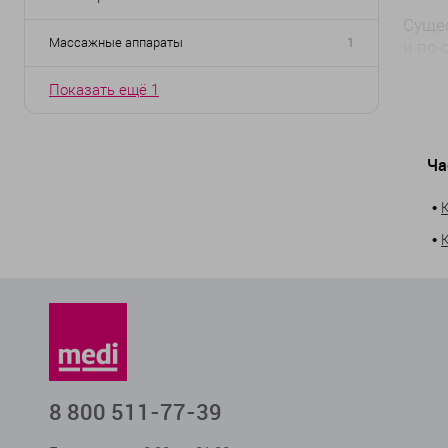
Сущес
Массажные аппараты
1
и по 
Ун
Показать ещё 1
Ап
Коври
Ча
под с
и улу
•
Валик
•
Они 
Неско
потре
магаз
8 800 511-77-39