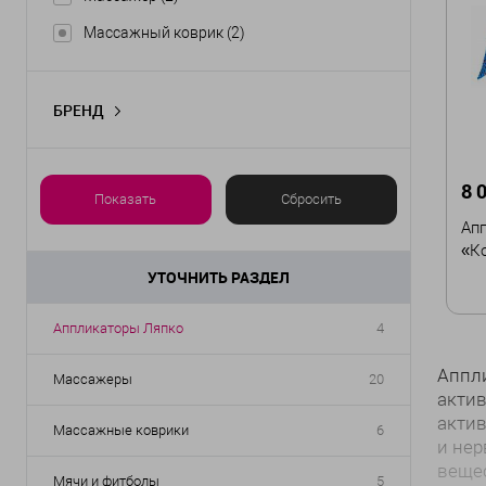
Массажный коврик
(2)
БРЕНД
Ляпко
(2)
8 
Показать
Сбросить
Ап
«К
УТОЧНИТЬ РАЗДЕЛ
Аппликаторы Ляпко
4
Аппли
Массажеры
20
актив
актив
Массажные коврики
6
и нер
вещес
Мячи и фитболы
5