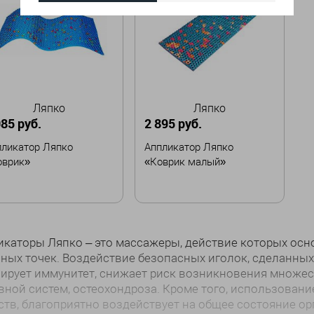
Ляпко
Ляпко
085 руб.
2 895 руб.
пликатор Ляпко
Аппликатор Ляпко
оврик»
«Коврик малый»
Забронировать
Забронировать
каторы Ляпко – это массажеры, действие которых осн
ных точек. Воздействие безопасных иголок, сделанных и
ирует иммунитет, снижает риск возникновения множес
вной систем, остеохондроза. Кроме того, использован
тв, благоприятно воздействует на общее состояние ор