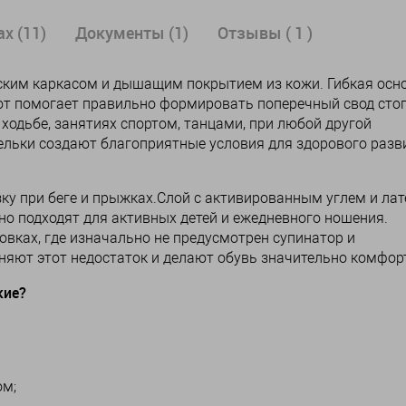
х (11)
Документы (1)
Отзывы ( 1 )
ческим каркасом и дышащим покрытием из кожи. Гибкая осн
от помогает правильно формировать поперечный свод сто
 ходьбе, занятиях спортом, танцами, при любой другой
тельки создают благоприятные условия для здорового разв
ку при беге и прыжках.Слой с активированным углем и ла
о подходят для активных детей и ежедневного ношения.
овках, где изначально не предусмотрен супинатор и
яют этот недостаток и делают обувь значительно комфор
кие?
ом;