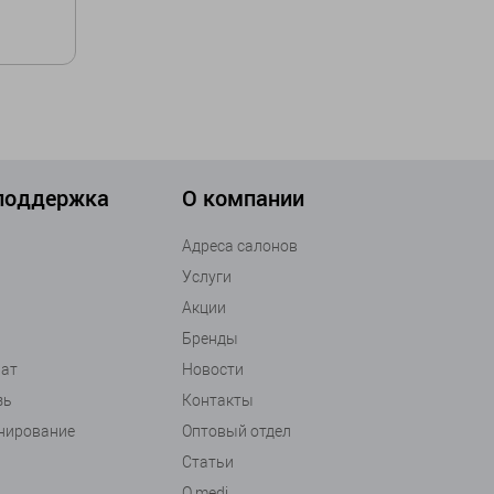
ть
 поддержка
О компании
Адреса салонов
Услуги
Акции
Бренды
рат
Новости
зь
Контакты
анирование
Оптовый отдел
Статьи
О medi