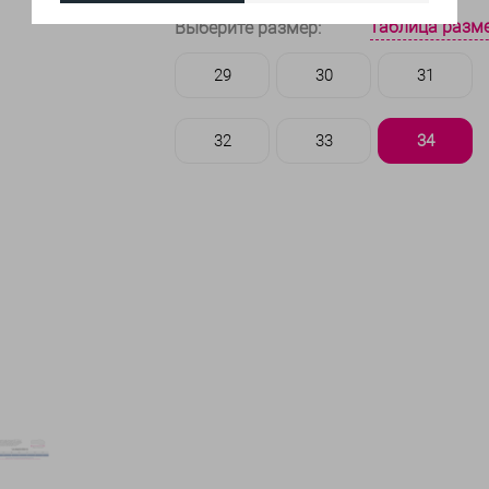
таблица разм
Выберите размер:
29
30
31
32
33
34