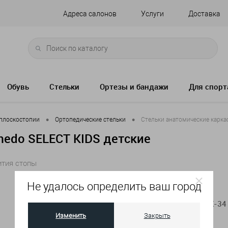
Адреса салонов
Услуги
Доставка
Обувь
Стельки
Ортезы и бандажи
Для спорт
•
•
 плоскостопии
Ортопедические стельки
Стельки анатомические карка
medo SELECT KIDS детские
ития стопы
Не удалось определить ваш город
Артикул:
173-694-К-34
Изменить
Закрыть