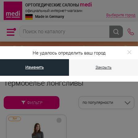
medi
ОРТОПЕДИЧЕСКИЕ САЛОНЫ
официальный интернет-магазин
Выберите город
Made in Germany
Не удалось определить ваш город
Изменить
Закрыть
•
•
Главная страница
Каталог товаров
Термобелье для мужчин и жен
Термобелье лонгсливы
по популярности
ФИЛЬТР
Хит