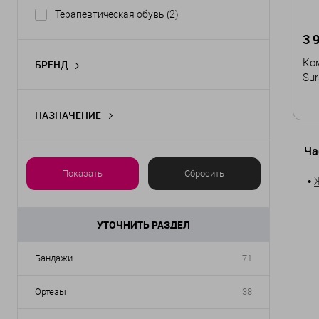
Терапевтическая обувь
(2)
3 
Ко
БРЕНД
Sur
Sursil Ortho
(2)
НАЗНАЧЕНИЕ
Разгрузка переднего отдела стопы
(1)
Ра
Ча
S
Показать
Сбросить
•
УТОЧНИТЬ РАЗДЕЛ
Бандажи
71
Ортезы
38