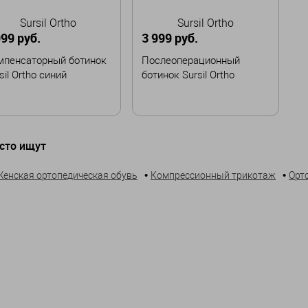
Sursil Ortho
Sursil Ortho
999 руб.
3 999 руб.
мпенсаторный ботинок
Послеоперационный
sil Ortho синий
ботинок Sursil Ortho
змер
Размер
сто ищут
M
L
XL
XXL
S
M
L
XL
XXL
•
•
Женская ортопедическая обувь
Компрессионный трикотаж
Орт
В корзину
В корзину