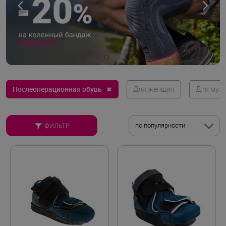
Послеоперационная обувь
✖
Для женщин
Для муж
по популярности
ФИЛЬТР