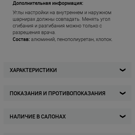
Дополнительная информация:
Углы настройки на внутреннем и наружном
шарнирах должны совпадать. Менять угол
сгибания и разгибания можно только с
разрешения врача.
Состав:
алюминий, пенополиуретан, хлопок.
ХАРАКТЕРИСТИКИ
ПОКАЗАНИЯ И ПРОТИВОПОКАЗАНИЯ
G180-0 - short
Артикул
Показания к применению:
Женщины / Мужчины
Для кого
НАЛИЧИЕ В САЛОНАХ
иммобилизация коленного сустава после
Ортез
Вид изделия
травмы и в послеоперационном периоде;
стабилизация коленного сустава после