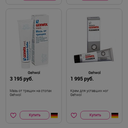
Автор:
Ирина
Достоинства:
Очень хорошие стельки
Недостатки:
Нет
Gehwol
Gehwol
3 195 руб.
1 995 руб.
Общие впечатления:
Не ошиблась с выбором . Стелька очень
Мазь от трещин на стопах
Крем для уставших ног
хорошего качества. Прекрасно смягчает
Gehwol
Gehwol
ходьбу, очень приятное качество у верхнего
слоя .
Купить
Купить