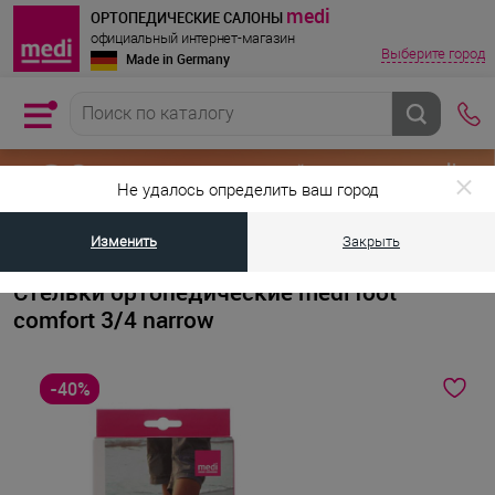
medi
ОРТОПЕДИЧЕСКИЕ САЛОНЫ
официальный интернет-магазин
Выберите город
Made in Germany
Не удалось определить ваш город
Изменить
Закрыть
•
•
Главная страница
Каталог товаров
Ортопедические стельки при п
Стельки ортопедические medi foot
comfort 3/4 narrow
-40%