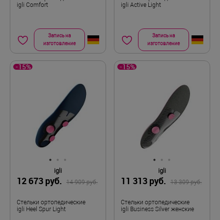
igli Comfort
igli Active Light
Запись на
Запись на
изготовление
изготовление
-15%
-15%
igli
igli
12 673 руб.
11 313 руб.
14 909 руб.
13 309 руб.
Стельки ортопедические
Стельки ортопедические
igli Heel Spur Light
igli Business Silver женские