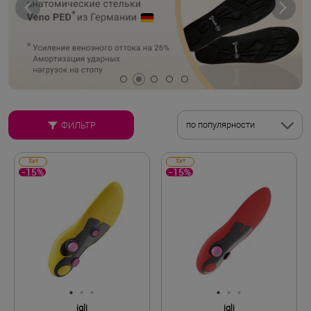
по популярности
ФИЛЬТР
Хит
Хит
-15%
-15%
igli
igli