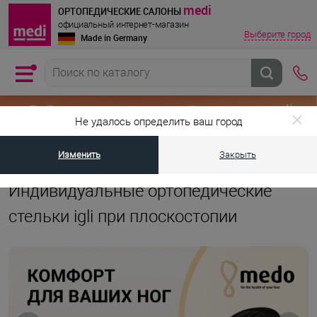
medi
ОРТОПЕДИЧЕСКИЕ САЛОНЫ
официальный интернет-магазин
Выберите город
Made in Germany
Не удалось определить ваш город
Изменить
Закрыть
•
•
Главная страница
Каталог товаров
Ортопедические стельки при п
Индивидуальные ортопедические
стельки igli при плоскостопии