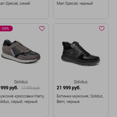
an Special, синий
Man Special, черный
азмер
Размер
-50%
42
42,5
43
43,5
39
40
41
41,5
44
45
45,5
42
42,5
43
43,5
44
44,5
45
45,5
В корзину
В корзину
Solidus
Solidus
 999 руб.
21 999 руб.
17 999 руб.
ужские кроссовки Harry,
Ботинки мужские, Solidus,
olidus, серый, черный
Bern, черные