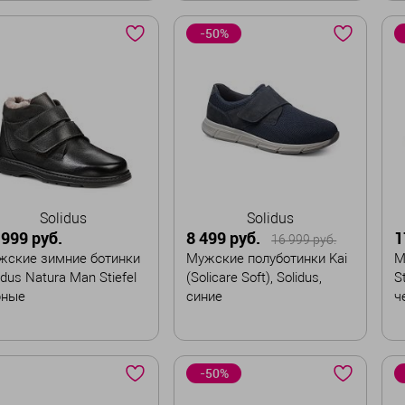
змер
Размер
Р
-50%
41,5
42
42,5
41,5
42,5
43
43,5
43,5
44
44,5
В корзину
В корзину
Solidus
Solidus
 999 руб.
8 499 руб.
1
16 999 руб.
жские зимние ботинки
Мужские полуботинки Kai
М
idus Natura Man Stiefel
(Solicare Soft), Solidus,
St
рные
синие
ч
змер
Размер
Р
-50%
,5
42
42,5
43
40
41
41,5
42