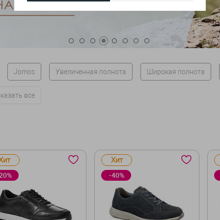
Jomos
Увеличенная полнота
Широкая полнота
казать все
Хит
Хит
20%
-40%