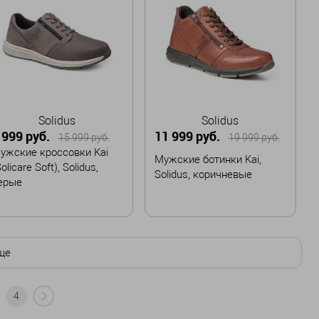
43
43,5
В корзину
В корзину
Solidus
Solidus
 999 руб.
11 999 руб.
15 999 руб.
19 999 руб.
ужские кроссовки Kai
Мужские ботинки Kai,
olicare Soft), Solidus,
Solidus, коричневые
ерые
азмер
Размер
39
40
41
44
43
44
ще
4
Забронировать
В корзину