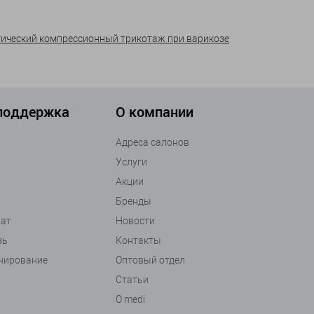
ический компрессионный трикотаж при варикозе
 поддержка
О компании
Адреса салонов
Услуги
Акции
Бренды
рат
Новости
зь
Контакты
анирование
Оптовый отдел
Статьи
О medi