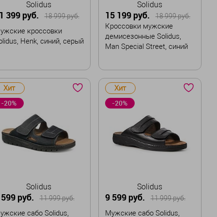
Solidus
Solidus
1 399 руб.
15 199 руб.
18 999 руб.
18 999 руб.
Кроссовки мужские
ужские кроссовки
демисезонные Solidus,
olidus, Henk, синий, серый
Man Special Street, синий
азмер
Размер
Хит
Хит
41,5
42,5
43
43,5
39
40
41
42
-20%
-20%
44
44,5
45
43,5
44
44,5
45
В корзину
В корзину
Solidus
Solidus
 599 руб.
9 599 руб.
11 999 руб.
11 999 руб.
ужские сабо Solidus,
Мужские сабо Solidus,