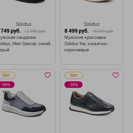
Solidus
Solidus
 749 руб.
8 499 руб.
12 499 руб.
16 999 руб.
ужские сандалии
Мужские кроссовки
olidus, Man Special, синий,
Solidus Kai, коньячно-
ерый
коричневые
азмер
Размер
Хит
Хит
40
41
41,5
42
41
41,5
42,5
43
-40%
-20%
42,5
43
43,5
44
43,5
44,5
45
45,5
В корзину
В корзину