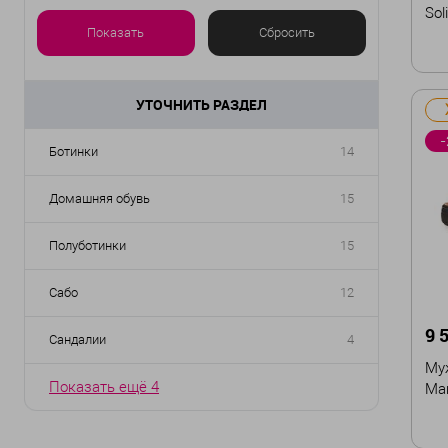
Sol
Натоптыши и твёрдые мозоли
(79)
Показать
Сбросить
Показать ещё 8
Ра
УТОЧНИТЬ РАЗДЕЛ
40
-
Ботинки
14
42
44
Домашняя обувь
15
Полуботинки
15
Сабо
12
9 
Сандалии
4
Муж
Показать ещё 4
Man