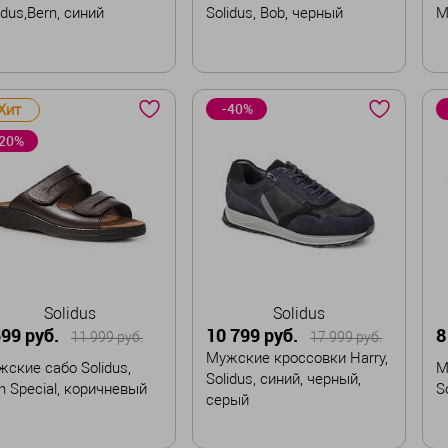
idus,Bern, синий
Solidus, Bob, черный
M
змер
Размер
Р
-40%
Хит
41
41,5
42
40
41
41,5
42
20%
,5
43
43,5
44
42,5
43
43,5
44
,5
45
45,5
44,5
45
45,5
В корзину
В корзину
Solidus
Solidus
599 руб.
10 799 руб.
8
11 999 руб.
17 999 руб.
Мужские кроссовки Harry,
ские сабо Solidus,
М
Solidus, синий, черный,
 Special, коричневый
S
серый