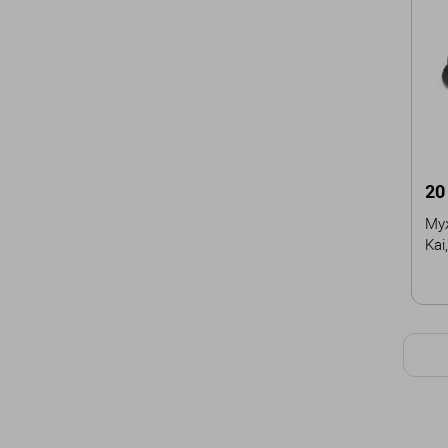
43
20
Муж
Kai
Ра
42