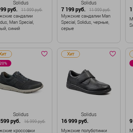
Solidus
Solidus
199 руб.
7 199 руб.
1
11 999 руб.
11 999 руб.
жские сандалии
Мужские сандалии Man
М
idus, Man Special,
Special, Solidus, черные,
S
ый, синий
серые
змер
Размер
Р
Хит
Хит
41
43
43,5
40
20%
Забронировать
Забронировать
Solidus
Solidus
 599 руб.
16 999 руб.
9
16 999 руб.
жские кроссовки
Мужские полуботинки
М