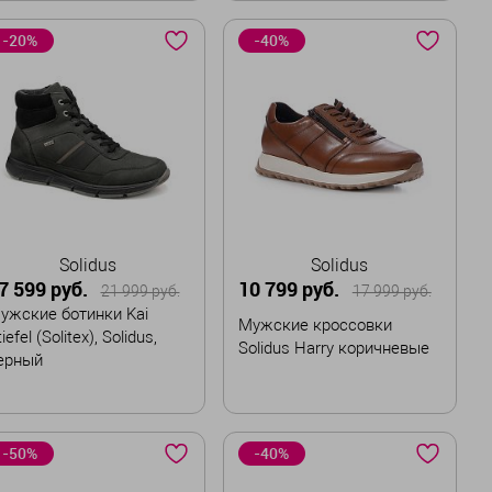
азмер
Размер
-20%
-40%
43
44
43
43,5
Забронировать
В корзину
Solidus
Solidus
7 599 руб.
10 799 руб.
21 999 руб.
17 999 руб.
ужские ботинки Kai
Мужские кроссовки
iefel (Solitex), Solidus,
Solidus Harry коричневые
ерный
азмер
Размер
-50%
-40%
41
41,5
42
42,5
40
41