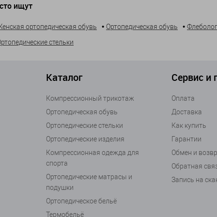
сто ищут
В корзину
•
•
Женская ортопедическая обувь
Ортопедическая обувь
Флеболог
Ортопедические стельки
Каталог
Сервис и
Компрессионный трикотаж
Оплата
Ортопедическая обувь
Доставка
Ортопедические стельки
Как купить
Ортопедические изделия
Гарантии
Компрессионная одежда для
Обмен и возв
спорта
Обратная свя
Ортопедические матрасы и
Запись на ск
подушки
Ортопедическое бельё
Термобельё