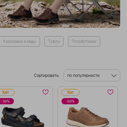
Кроссовки и кеды
Туфли
Полуботинки
Сортировать:
по популярности
Хит
Хит
-30%
-50%