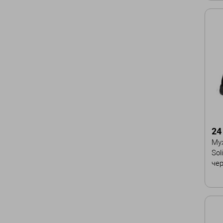
Ра
39
43
45
24
Му
Sol
че
Ра
41