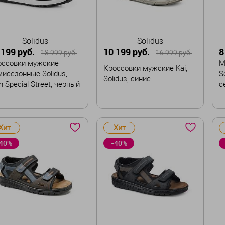
Solidus
Solidus
 199 руб.
10 199 руб.
8
18 999 руб.
16 999 руб.
оссовки мужские
М
Кроссовки мужские Kai,
исезонные Solidus,
S
Solidus, синие
 Special Street, черный
с
змер
Размер
Р
Хит
Хит
41,5
43
43,5
40
41
41,5
42
40%
-40%
44,5
45,5
42,5
43
43,5
44
44,5
45
45,5
В корзину
В корзину