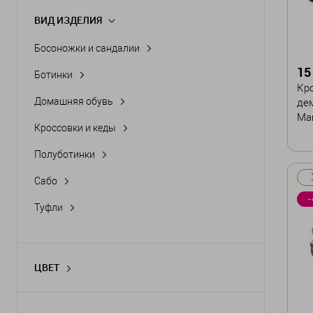
ВИД ИЗДЕЛИЯ
Босоножки и сандалии
15
Ботинки
Кр
Домашняя обувь
дем
Man
Кроссовки и кеды
Полуботинки
Ра
Сабо
40
-
Туфли
44
ЦВЕТ