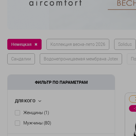
Немецкая
✖
Коллекция весна-лето 2026
Solidus
Сандалии
Водонепроницаемая мембрана Jotex
По
ФИЛЬТР ПО ПАРАМЕТРАМ
ДЛЯ КОГО
-
Женщины
(1)
Мужчины
(80)