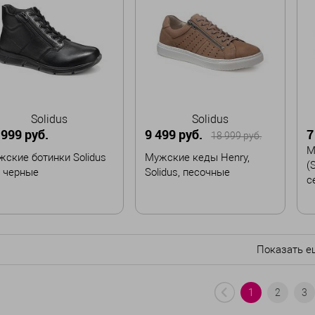
,5
44
44,5
42,5
43
43,5
44
44,5
В корзину
В корзину
Solidus
Solidus
 999 руб.
9 499 руб.
7
18 999 руб.
М
ские ботинки Solidus
Мужские кеды Henry,
(S
, черные
Solidus, песочные
с
змер
Размер
Р
42,5
43
45
39
40
41,5
43
Показать е
43,5
44,5
1
2
3
В корзину