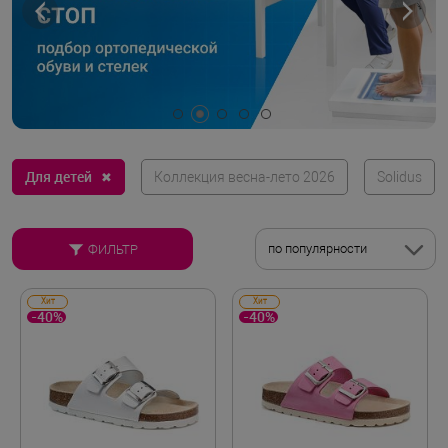
Для детей
✖
Коллекция весна-лето 2026
Solidus
по популярности
ФИЛЬТР
Хит
Хит
-40%
-40%