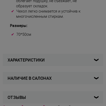
облегает подушку, не съезжает, не
образует складок.
Чехол легко снимается и устойчив к
многочисленным стиркам.
Размеры:
70*50см
ХАРАКТЕРИСТИКИ
НАЛИЧИЕ В САЛОНАХ
TF-140302-N
Артикул
Взрослые
Для кого
Карта
Список
ОТЗЫВЫ
Чехол для подушки
Вид изделия