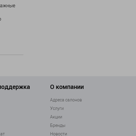
ссажные
ю
 поддержка
О компании
Адреса салонов
Услуги
Акции
Бренды
рат
Новости