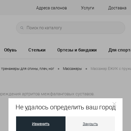
Адреса салонов
Услуги
Доставка
Обувь
Стельки
Ортезы и бандажи
Для спорт
•
•
тренажеры для спины, плеч, ног
Массажеры
Массажер ЁЖИК с пруж
преждения артритов межфаланговых суставов.
Не удалось определить ваш город
Артикул:
M19
Изменить
Закрыть