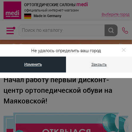
medi
ОРТОПЕДИЧЕСКИЕ САЛОНЫ
официальный интернет-магазин
Выберите город
Made in Germany
Не удалось определить ваш город
Изменить
Закрыть
•
•
Главная страница
Новости
Начал работу первый дисконт-центр ор
Начал работу первый дисконт-
центр ортопедической обуви на
Маяковской!