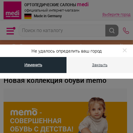
medi
ОРТОПЕДИЧЕСКИЕ САЛОНЫ
официальный интернет-магазин
Выберите город
Made in Germany
Не удалось определить ваш город
Изменить
Закрыть
•
•
Главная страница
Новости
Новая коллекция обуви memo
Новая коллекция обуви memo