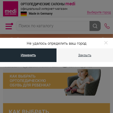
medi
ОРТОПЕДИЧЕСКИЕ САЛОНЫ
официальный интернет-магазин
Выберите город
Made in Germany
Не удалось определить ваш город
Изменить
Закрыть
•
•
Главная страница
Энциклопедия medi
Как выбрать ортопедическу
15.03.2024
Время чтения 4 мин
3814
122