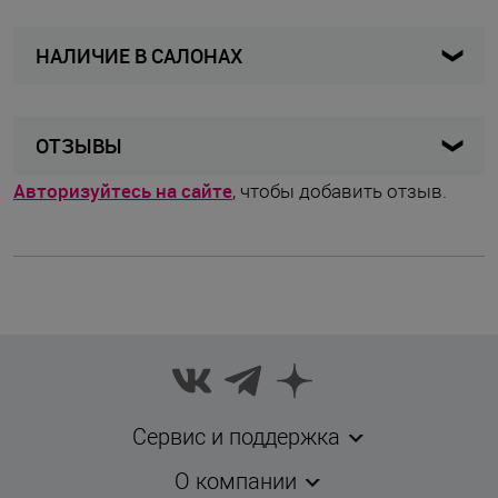
НАЛИЧИЕ В САЛОНАХ
6543-359-42
Артикул
Женщины
Для кого
Карта
Список
ОТЗЫВЫ
Плавки
Вид изделия
Авторизуйтесь на сайте
, чтобы добавить отзыв.
Синий
Цвет товара
Anita
Бренд
Германия
Страна бренда
Лето
Сезон
Штука
Комплектность
Сервис и поддержка
42
Размер
О компании