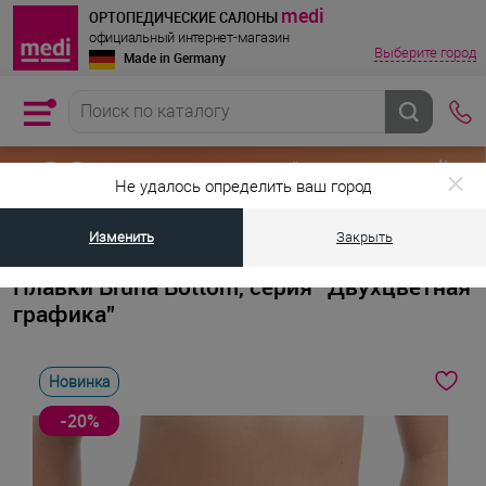
medi
ОРТОПЕДИЧЕСКИЕ САЛОНЫ
официальный интернет-магазин
Выберите город
Made in Germany
Не удалось определить ваш город
Изменить
Закрыть
•
•
Главная страница
Каталог товаров
Товары для женщин после мас
Плавки Bruna Bottom, серия “Двухцветная
графика”
Новинка
-20%