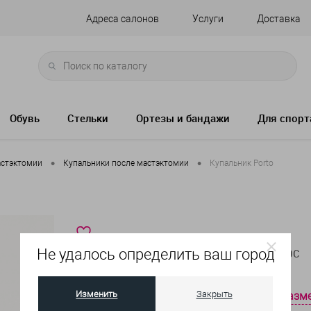
Адреса салонов
Услуги
Доставка
Обувь
Стельки
Ортезы и бандажи
Для спорт
•
•
астэктомии
Купальники после мастэктомии
Купальник Porto
Не удалось определить ваш город
Артикул:
6323-815-50C
Изменить
Закрыть
таблица разм
Выберите размер: