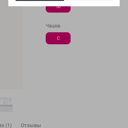
50
Чашка:
C
х (1)
Отзывы