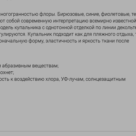
ногогранностью флоры. Бирюзовые, синие, фиолетовые, т
ют собой современную интерпретацию всемирно известно
одель купальника с однотонной отделкой по линии декольт
улируются. Купальник подходит как для пляжного отдыха, 
воначальную форму, эластичность и яркость ткани после
и абразивным веществам;
охнет;
вость к воздействию хлора, УФ-лучам, солнцезащитным