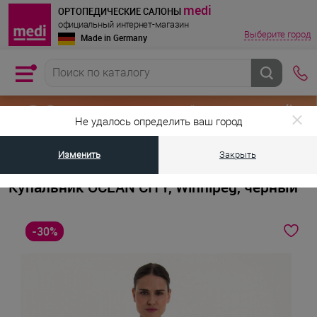
medi
ОРТОПЕДИЧЕСКИЕ САЛОНЫ
официальный интернет-магазин
Выберите город
Made in Germany
Не удалось определить ваш город
Изменить
Закрыть
•
•
Главная страница
Каталог товаров
Товары для женщин после мас
Купальник OCEAN CITY, Winnipeg, черный
-30%