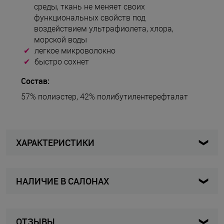
среды, ткань не меняет своих
функциональных свойств под
воздействием ультрафиолета, хлора,
морской воды
легкое микроволокно
быстро сохнет
Cостав:
57% полиэстер, 42% полибутилентерефталат
ХАРАКТЕРИСТИКИ
НАЛИЧИЕ В САЛОНАХ
6228-1-42B
Артикул
Женщины
Для кого
ОТЗЫВЫ