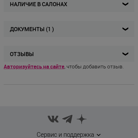
НАЛИЧИЕ В САЛОНАХ
14SW011RU S черный
Артикул
Женщины
Для кого
ДОКУМЕНТЫ (1 )
Панталоны
Вид изделия
Сертификат
Чёрный
Цвет товара
816.71 КБ, pdf
ОТЗЫВЫ
Norveg
Бренд
Авторизуйтесь на сайте
, чтобы добавить отзыв.
Россия
Страна бренда
Россия
Страна производства
Штука
Комплектность
S
Размер
Сервис и поддержка