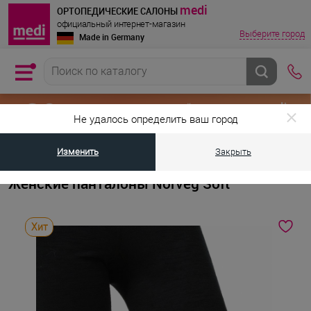
medi
ОРТОПЕДИЧЕСКИЕ САЛОНЫ
официальный интернет-магазин
Выберите город
Made in Germany
Не удалось определить ваш город
Изменить
Закрыть
•
•
Главная страница
Каталог товаров
Термобелье для мужчин и жен
Женские панталоны Norveg Soft
Хит