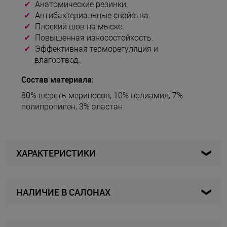
Анатомические резинки.
Антибактериальные свойства.
Плоский шов на мыске.
Повышенная износостойкость.
Эффективная терморегуляция и
влагоотвод.
Состав материала:
80% шерсть мериносов, 10% полиамид, 7%
полипропилен, 3% эластан
ХАРАКТЕРИСТИКИ
НАЛИЧИЕ В САЛОНАХ
1FMW/ 9MMRU 39-41 черный
Артикул
Мужчины
Для кого