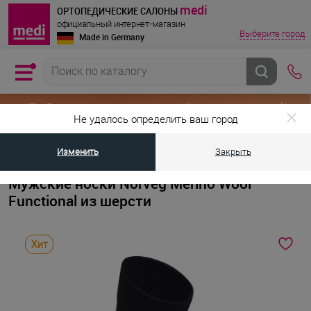
medi
ОРТОПЕДИЧЕСКИЕ САЛОНЫ
официальный интернет-магазин
Выберите город
Made in Germany
Не удалось определить ваш город
Изменить
Закрыть
•
•
Главная страница
Каталог товаров
Термобелье для мужчин и жен
Мужские носки Norveg Merino Wool
Functional из шерсти
Хит