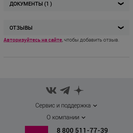
ДОКУМЕНТЫ (1 )
Носки
Вид изделия
Сертификат
Чёрный
Цвет
2.63 МБ, pdf
ОТЗЫВЫ
Чёрный
Цвет товара
Авторизуйтесь на сайте
, чтобы добавить отзыв.
Norveg
Бренд
Россия
Страна бренда
Россия
Страна производства
Штука
Комплектность
Сервис и поддержка
39-41
Размер
О компании
8 800 511-77-39