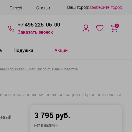
Ваш город:
Выберите город
О medi
Статьи
+7 495 225-06-00
0
Заказать звонок
а
Подушки
Акции
онный грыжевой ОртоНик со съемным пелотом
 или восстановления после операций на брюшной полости
3 795 руб.
жевый
нет в наличии