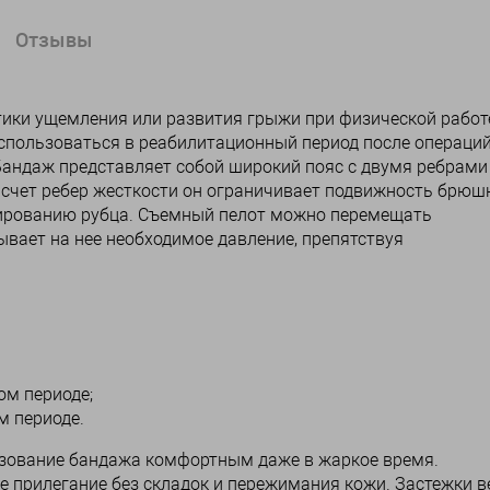
Отзывы
ики ущемления или развития грыжи при физической работ
спользоваться в реабилитационный период после операци
 Бандаж представляет собой широкий пояс с двумя ребрами
 счет ребер жесткости он ограничивает подвижность брюш
мированию рубца. Съемный пелот можно перемещать
ывает на нее необходимое давление, препятствуя
ом периоде;
м периоде.
ьзование бандажа комфортным даже в жаркое время.
 прилегание без складок и пережимания кожи. Застежки в