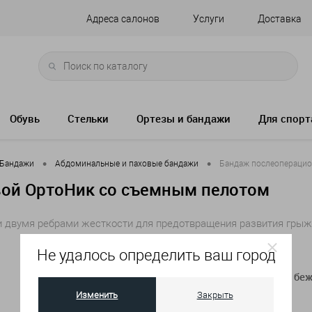
Адреса салонов
Услуги
Доставка
Обувь
Стельки
Ортезы и бандажи
Для спорт
•
•
Бандажи
Абдоминальные и паховые бандажи
Бандаж послеопераци
ой ОртоНик со съемным пелотом
двумя ребрами жесткости для предотвращения развития грыжи
Не удалось определить ваш город
Артикул:
ПО-214-M бе
20 см
Изменить
Закрыть