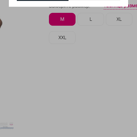
таблица разм
Выберите размер:
M
L
XL
XXL