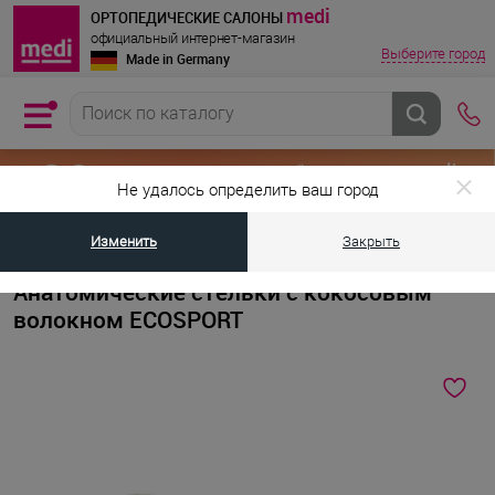
medi
ОРТОПЕДИЧЕСКИЕ САЛОНЫ
официальный интернет-магазин
Выберите город
Made in Germany
Не удалось определить ваш город
Изменить
Закрыть
•
•
Главная страница
Каталог товаров
Ортопедические стельки при п
Анатомические стельки с кокосовым
волокном ECOSPORT