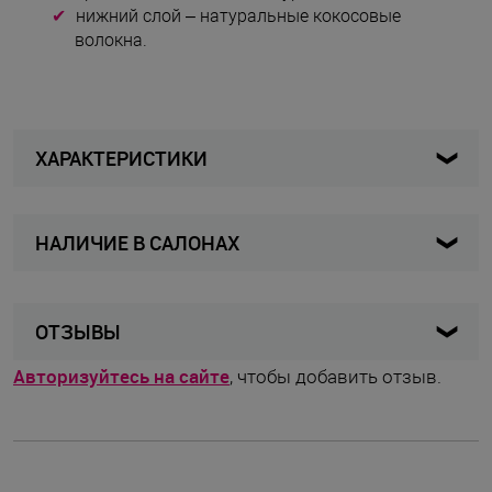
нижний слой – натуральные кокосовые
волокна.
ХАРАКТЕРИСТИКИ
НАЛИЧИЕ В САЛОНАХ
173-015-38
Артикул
Женщины / Мужчины
Для кого
Карта
Список
ОТЗЫВЫ
Стельки
Вид изделия
Авторизуйтесь на сайте
, чтобы добавить отзыв.
medo
Бренд
Германия
Страна бренда