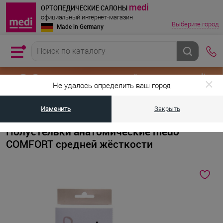
medi
ОРТОПЕДИЧЕСКИЕ САЛОНЫ
официальный интернет-магазин
Выберите город
Made in Germany
Не удалось определить ваш город
Изменить
Закрыть
•
•
Главная страница
Каталог товаров
Ортопедические стельки при п
Полустельки анатомические medo
COMFORT средней жёсткости