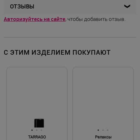
255.19 КБ, pdf
ОТЗЫВЫ
Германия
Страна бренда
Авторизуйтесь на сайте
, чтобы добавить отзыв.
Германия
Страна производства
Шнурки и молния
Вид застежки
С ЭТИМ ИЗДЕЛИЕМ ПОКУПАЮТ
38 мм
Высота каблука
D-Jomotion
Колодка
Натуральная кожа /
Материал верха
Натуральная замша
Текстиль
Материал подкладки
Вспененный материал
Материал стельки
TARRAGO
Искусственная замша
Релаксы
Покрытие стельки