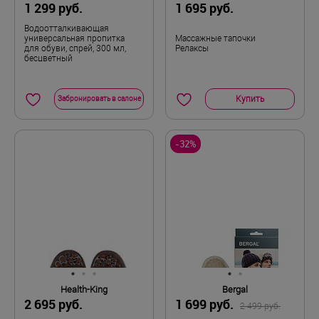
1 299 руб.
1 695 руб.
K
Полнота
Водоотталкивающая
универсальная пропитка
Массажные тапочки
для обуви, спрей, 300 мл,
Релаксы
бесцветный
Демисезон
Сезон
Пара
Комплектность
Купить
Забронировать в салоне
42
Размер
-32%
Health-King
Bergal
2 695 руб.
1 699 руб.
2 499 руб.