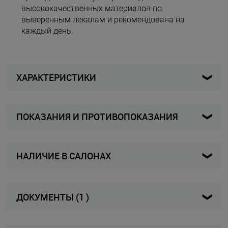
высококачественных материалов по
выверенным лекалам и рекомендована на
каждый день.
ХАРАКТЕРИСТИКИ
ПОКАЗАНИЯ И ПРОТИВОПОКАЗАНИЯ
860396-K-927581-42
Артикул
Показания:
Женщины
Для кого
НАЛИЧИЕ В САЛОНАХ
натоптыши и твердые мозоли;
плоскостопие и его профилактика;
Полуботинки
Вид изделия
высокий подъем;
Карта
Список
пяточная шпора;
ДОКУМЕНТЫ (1 )
хроническая венозная недостаточность.
Бордовый
Цвет товара
Декларация о соответствии
Jomos
Бренд