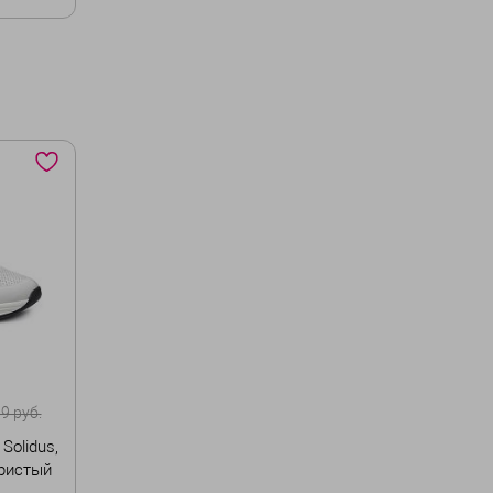
40
у
9 руб.
Solidus,
бристый