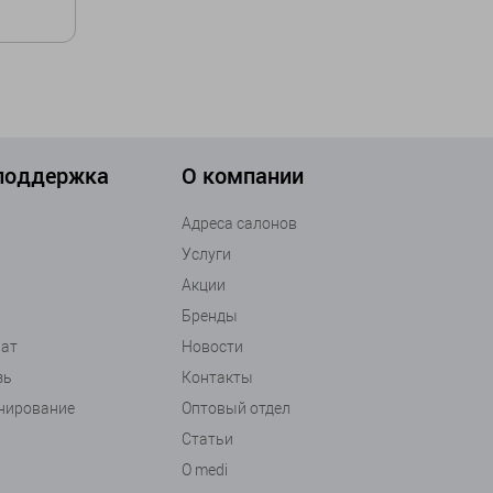
 поддержка
О компании
у
Адреса салонов
Услуги
Акции
Бренды
рат
Новости
зь
Контакты
анирование
Оптовый отдел
Статьи
О medi