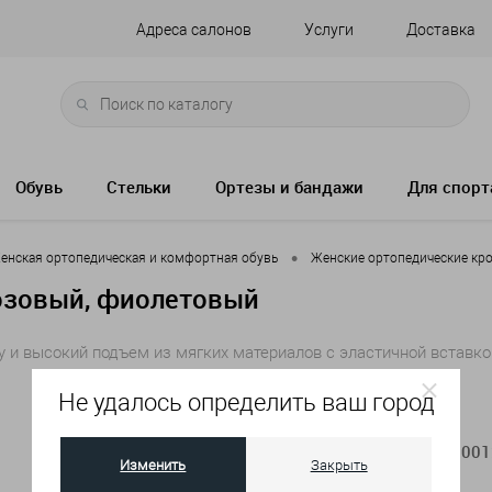
Адреса салонов
Услуги
Доставка
Обувь
Стельки
Ортезы и бандажи
Для спорт
•
енская ортопедическая и комфортная обувь
Женские ортопедические кр
 розовый, фиолетовый
опу и высокий подъем из мягких материалов с эластичной встав
Не удалось определить ваш город
Артикул:
59500-K-5001
Изменить
Закрыть