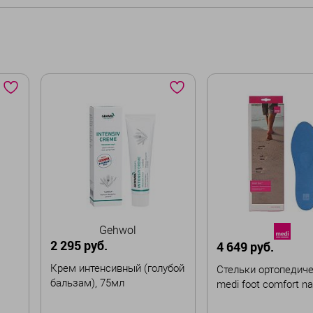
Gehwol
2 295 руб.
4 649 руб.
Крем интенсивный (голубой
Стельки ортопедич
бальзам), 75мл
medi foot comfort n