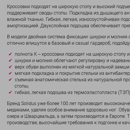
Кроссовки подходят на широкую стопу и высокий подъе
поддерживает своды стопы. Подкладка из дышащего ан
влажной тканью. Гибкая, легкая, износоустойчивая п
амортизацией. Двухслойная подошва обеспечивает прев
В модели двойная система фиксации: шнурки и молния 
отлично впишутся в базовый и casual гардероб, подойдут
полнота К – кроссовки подходят на широкую стопу и
шнурки и молния облегчают регулировку и надевани
верх обуви выполнен из мягкой натуральной замши 
мягкая подкладка и покрытие стельки из антибакте
съемная анатомическая стелька из натуральной пр
стопы;
гибкая, легкая подошва из термоэластопласта (ТЭП
Бренд Solidus уже более 100 лет производит высококач
медиками, уделяя особое внимание здоровью ног. Обувь
озера и Шварцвальда, а затем производится в Европе. 
производстве, высочайшие требования к подгонке и к