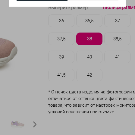
таблица разм
Выберите размер:
36
36,5
37
37,5
38
38,5
39
40
41
41,5
42
* Оттенок цвета изделия на фотографии
отличаться от оттенка цвета фактическо
товара, что зависит от настроек монитор
условий освещения при съемке.