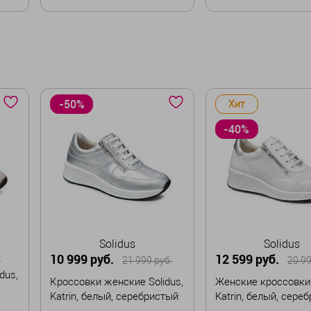
Размер
36
37
38
39
В корзину
41
42
43
44
-50%
Хит
В корзин
-40%
Solidus
Solidus
10 999 руб.
12 599 руб.
.
21 999 руб.
20 99
dus,
Кроссовки женские Solidus,
Женские кроссовки 
Katrin, белый, серебристый
Katrin, белый, сере