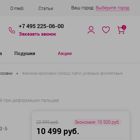
Ваш город:
Выберите город
О medi
Статьи
+7 495 225-06-00
0
Заказать звонок
а
Подушки
Акции
•
оссовки
Женские кроссовки Solidus, Katrin, розовый, фиолетовый
кой при деформации пальцев
20 999 руб.
Экономия:
10 500 руб.
2-5
10 499 руб.