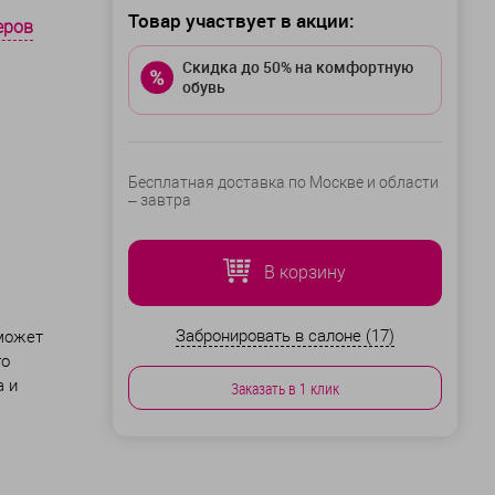
Товар участвует в акции:
еров
Скидка до 50% на комфортную
обувь
Бесплатная доставка по Москве и области
–
завтра
В корзину
Забронировать в салоне (17)
 может
го
а и
Заказать в 1 клик