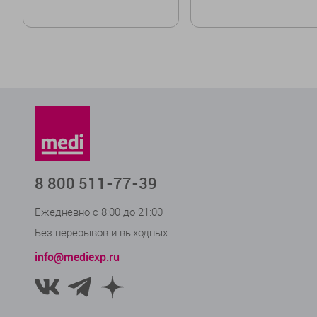
Размер
Размер
37
38
36
36,5
37
37,5
38
38,5
40
41
41,5
42
В корзину
8 800 511-77-39
Ежедневно с 8:00 до 21:00
Без перерывов и выходных
info@mediexp.ru