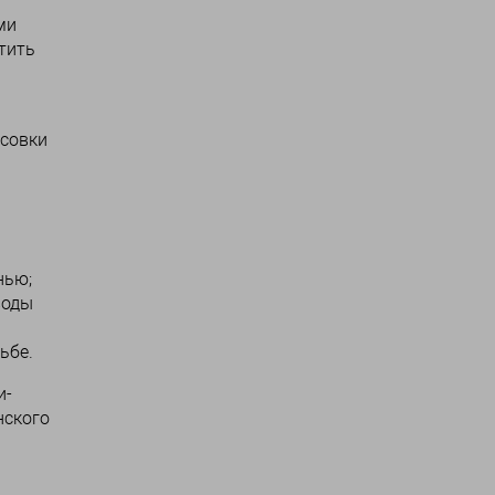
ми
тить
ссовки
нью;
воды
ьбе.
и-
нского