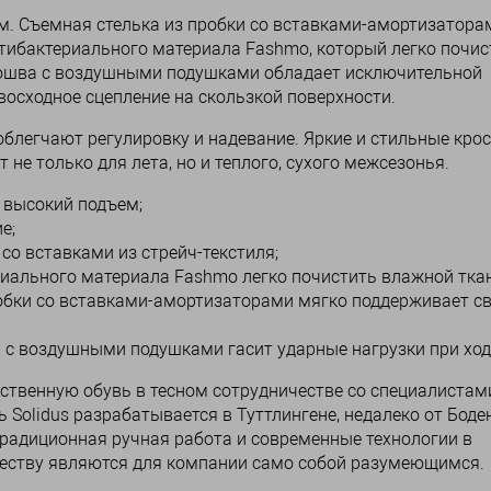
м. Съемная стелька из пробки со вставками-амортизатора
тибактериального материала Fashmo, который легко почис
одошва с воздушными подушками обладает исключительной
осходное сцепление на скользкой поверхности.
облегчают регулировку и надевание. Яркие и стильные кро
 не только для лета, но и теплого, сухого межсезонья.
 высокий подъем;
е;
со вставками из стрейч-текстиля;
риального материала Fashmo легко почистить влажной тка
обки со вставками-амортизаторами мягко поддерживает с
) с воздушными подушками гасит ударные нагрузки при ход
ественную обувь в тесном сотрудничестве со специалистам
 Solidus разрабатывается в Туттлингене, недалеко от Боде
Традиционная ручная работа и современные технологии в
ачеству являются для компании само собой разумеющимся.