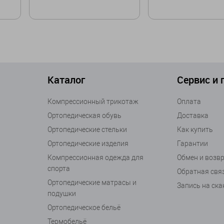
Размер
Размер
37,5
38
38,5
40
36
36,5
37
38
39
40
42
Каталог
Сервис и
В корзину
В корзин
Компрессионный трикотаж
Оплата
Ортопедическая обувь
Доставка
Ортопедические стельки
Как купить
Ортопедические изделия
Гарантии
Компрессионная одежда для
Обмен и возв
спорта
Обратная свя
Ортопедические матрасы и
Запись на ск
подушки
Ортопедическое бельё
Термобельё