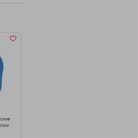
еские
arrow