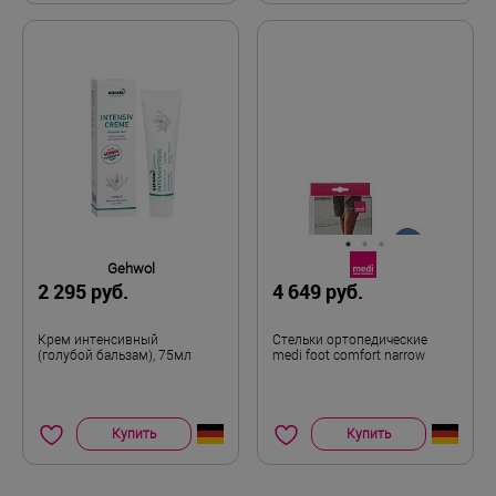
ног.
Недостатки:
Дорого
Общие впечатления:
Давно знаю и люблю этот бренд, при
проблемах со стопой только такая обувь
подходит, но дороговато, покупаю всегда со
скидками. Благодарю за акцию!
Gehwol
2 295 руб.
4 649 руб.
Крем интенсивный
Стельки ортопедические
(голубой бальзам), 75мл
medi foot comfort narrow
Купить
Купить