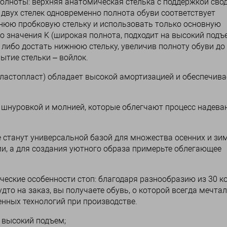
полноты: верхняя анатомическая стелька с поддержкой сво
 двух стелек одновременно полнота обуви соответствует
жнюю пробковую стельку и использовать только основную
о значения K (широкая полнота, подходит на высокий подъе
либо достать нижнюю стельку, увеличив полноту обуви до
ытие стельки – войлок.
эластопласт) обладает высокой амортизацией и обеспечива
 шнуровкой и молнией, которые облегчают процесс надева
 станут универсальной базой для множества осенних и зи
ми, а для создания уютного образа примерьте облегающее
ческие особенности стоп: благодаря разнообразию из 30 ко
то на заказ, вы получаете обувь, о которой всегда мечтал
енных технологий при производстве.
 высокий подъем;