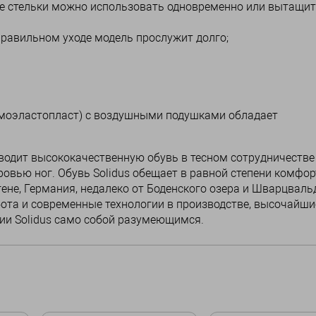
ные стельки можно использовать одновременно или вытащи
равильном уходе модель прослужит долго;
ермоэластопласт) с воздушными подушками обладает
зводит высококачественную обувь в тесном сотрудничестве
овью ног. Обувь Solidus обещает в равной степени комфор
ене, Германия, недалеко от Боденского озера и Шварцвальд
бота и современные технологии в производстве, высочайши
нии Solidus само собой разумеющимся.