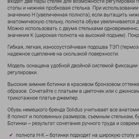
входят две пары стелек для возможности регулировки 
стопы и нижняя пробковая стелька. При использовании
значению H (увеличенная полнота); если вытащить ни
анатомическую стельку, полнота обуви увеличивается д
Можно использовать с двумя стельками одновременно, 
значения K (широкая полнота на высокий подъем). Покр
Гибкая, легкая, износоустойчивая подошва ТЭП (термо
надежное сцепление на скользкой поверхности.
Модель оснащена удобной двойной системой фиксации:
регулировки.
Высокие зимние ботинки в красивом бронзовом оттенке
образов. Сочетайте с платьем в цветочек или с джинса
трикотажное платье-джемпер.
Обувь немецкого бренда Solidus учитывает все анатоми
8 полнот и половинных размеров, съемным стелькам, буд
Ботинки – результат сочетания ручного труда и соврем
полнота Н-К – ботинки подходят на широкую стопу и