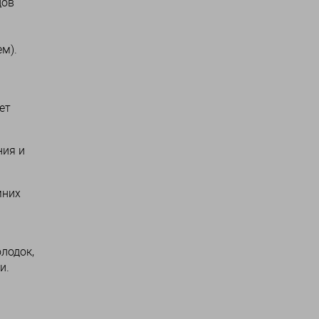
дов
м).
ет
ния и
мних
лодок,
и.