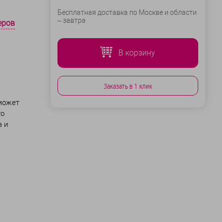
Бесплатная доставка по Москве и области
–
завтра
еров
В корзину
Заказать в 1 клик
 может
го
а и