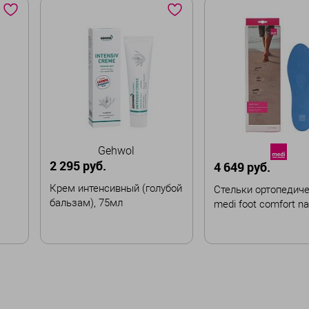
Gehwol
2 295 руб.
4 649 руб.
Крем интенсивный (голубой
Стельки ортопедич
бальзам), 75мл
medi foot comfort n
Размер
36
37
38
39
В корзину
41
42
43
44