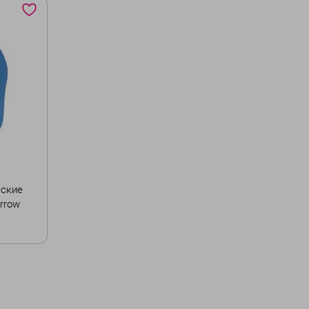
еские
arrow
40