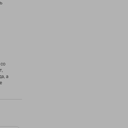
ть
 со
т,
а, а
е