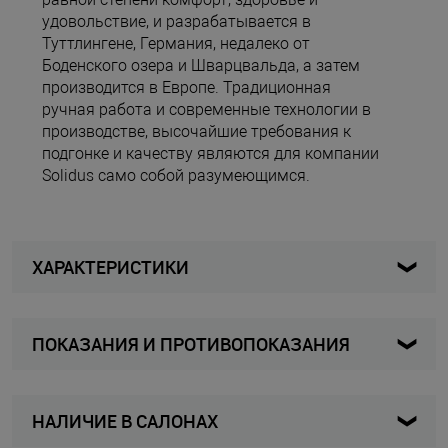
удовольствие, и разрабатывается в
Туттлингене, Германия, недалеко от
Боденского озера и Шварцвальда, а затем
производится в Европе. Традиционная
ручная работа и современные технологии в
производстве, высочайшие требования к
подгонке и качеству являются для компании
Solidus само собой разумеющимся.
ХАРАКТЕРИСТИКИ
ПОКАЗАНИЯ И ПРОТИВОПОКАЗАНИЯ
63109-K-20997-5
Артикул
натоптыши и твердые мозоли;
Женщины
Для кого
НАЛИЧИЕ В САЛОНАХ
плоскостопие и его профилактика;
высокий подъем;