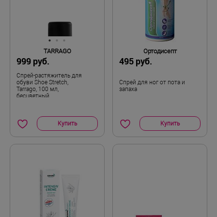
Микрофибра
Материал подкладки
Натуральная пробка
Материал стельки
TARRAGO
Ортодисепт
Fashmo
Покрытие стельки
999 руб.
495 руб.
H+K
Полнота
Спрей-растяжитель для
обуви Shoe Stretch,
Спрей для ног от пота и
Tarrago, 100 мл,
запаха
бесцветный
Демисезон утепленный
Сезон
Пара
Комплектность
Купить
Купить
38
Размер