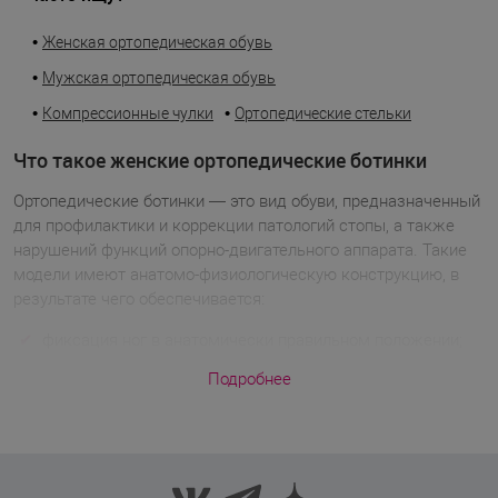
•
Женская ортопедическая обувь
•
Мужская ортопедическая обувь
•
•
Компрессионные чулки
Ортопедические стельки
Что такое женские ортопедические ботинки
Ортопедические ботинки — это вид обуви, предназначенный
для профилактики и коррекции патологий стопы, а также
нарушений функций опорно-двигательного аппарата. Такие
модели имеют анатомо-физиологическую конструкцию, в
результате чего обеспечивается:
фиксация ног в анатомически правильном положении;
равномерное распределение нагрузки по всей
Подробнее
поверхности стопы;
коррекция стоп;
улучшение кровообращения;
снятие напряжения в ногах, уменьшение болевых
синдромов;