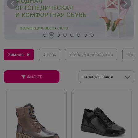
Зимняя
✖
Jomos
Увеличенная полнота
Широ
по популярности
ФИЛЬТР